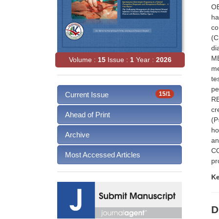
OB
ha
co
(C
di
ME
Volume :
15
Issue :
1
Year :
2026
me
te
pe
Current Issue
15/1
RE
cr
Ahead of Print
(P
ho
Archive
an
CO
Most Accessed Articles
pr
K
D