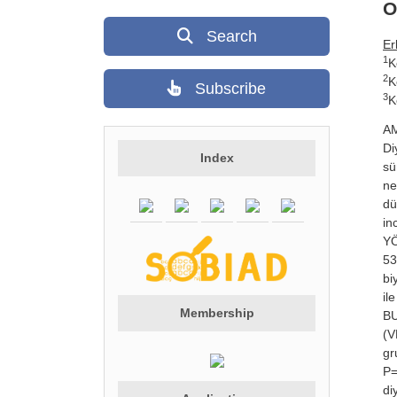
O
Search
Er
1
K
2
K
Subscribe
3
K
AM
Di
Index
sü
ne
dü
in
YÖ
53
bi
ile
Membership
BU
(V
gr
P=
di