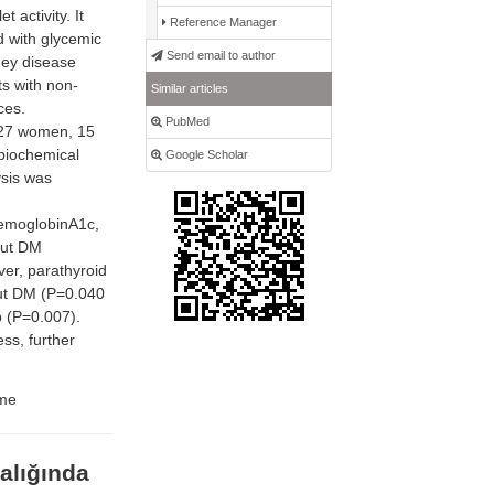
activity. It
Reference Manager
d with glycemic
Send email to author
ney disease
s with non-
Similar articles
ces.
PubMed
(27 women, 15
biochemical
Google Scholar
ysis was
hemoglobinA1c,
out DM
er, parathyroid
out DM (P=0.040
p (P=0.007).
ss, further
ume
alığında