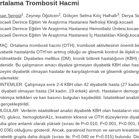
rtalama Trombosit Hacmi
1
2
3
kan Şengül
, Zeynep Öğütcen
, Gökçen Selma Kılıç Halhallı
, Derya S
ocaeli Derince Eğitim Ve Araştırma Hastanesi Nefroloji Kliniği,kocaeli
ocaeli Derince Eğitim Ve Araştırma Hastanesi Hemodializ Ünitesi,kocael
ocaeli Derince Eğitim Ve Araştırma Hastanesi İç Hastalıkları Kliniği,koca
AÇ: Ortalama trombosit hacmi (OTH), trombosit aktivitesinin önemli bir
yabetik hastalarda OTH’nin artmış olduğu ve glisemik kontrol ile ilişkili o
rülmektedir. Diyabetes mellitus (DM), kronik böbrek hastalığının (KBH) 
denidir. Bu çalışmanın amacı diyalize girmeyen diyabetik KBH olan ha
zeyini diyabetik olmayan hastalar ile karşılaştırmak ve glisemik göstergele
celemektir.
NTEMLER: Çalışmaya evre 2-4 KBH olan 42 diyabetik hasta (27 kadın,
 diyabeti olmayan hasta (34 kadın, 19 erkek) alındı. Hastaların demograf
yokimya tetkikleri ve kan basıncı bulguları kaydedildi. İstatistiksel anali
 gerçekleştirildi.
LGULAR: Verilerin istatistiksel analizi diyabetik KBH olan hastaların vücu
Kİ), glukoz, hemoglobinA1c, kreatinin klirensi ve OTH düzeylerinin diy
uba göre anlamlı olarak yüksek (sırası ile P=0.010, P<0.001, P<0.001,
0.036) olduğunu gösterdi. Ancak, paratiroid hormon ve serum kreatinin
yabetik grupta daha düşük (sırası ile, P=0.040 ve P=0.015) bulundu. Di