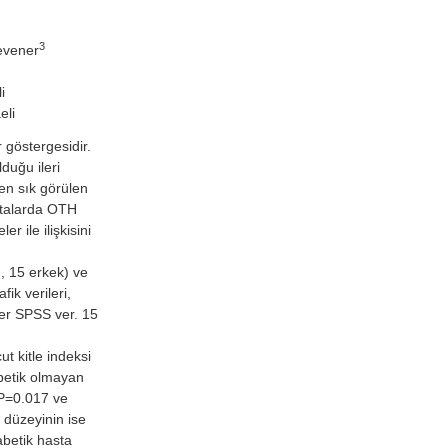
3
evener
i
eli
 göstergesidir.
lduğu ileri
en sık görülen
stalarda OTH
r ile ilişkisini
 15 erkek) ve
ik verileri,
zler SPSS ver. 15
t kitle indeksi
abetik olmayan
 P=0.017 ve
 düzeyinin ise
abetik hasta