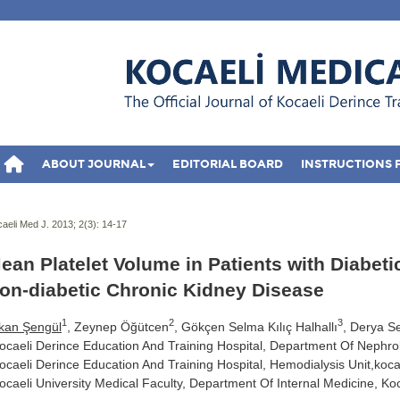
ABOUT JOURNAL
EDITORIAL BOARD
INSTRUCTIONS 
aeli Med J. 2013; 2(3):
14-17
ean Platelet Volume in Patients with Diabeti
on-diabetic Chronic Kidney Disease
1
2
3
kan Şengül
, Zeynep Öğütcen
, Gökçen Selma Kılıç Halhallı
, Derya S
ocaeli Derince Education And Training Hospital, Department Of Nephro
ocaeli Derince Education And Training Hospital, Hemodialysis Unit,koca
ocaeli University Medical Faculty, Department Of Internal Medicine, Koc