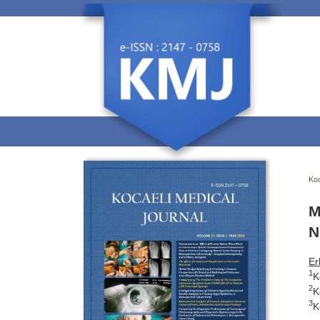
Koc
M
N
Er
1
K
2
K
3
K