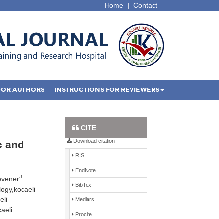
Home
|
Contact
FOR AUTHORS
INSTRUCTIONS FOR REVIEWERS
Full Text PDF
CITE
Download citation
c and
RIS
EndNote
3
evener
BibTex
logy,kocaeli
eli
Medlars
aeli
Procite