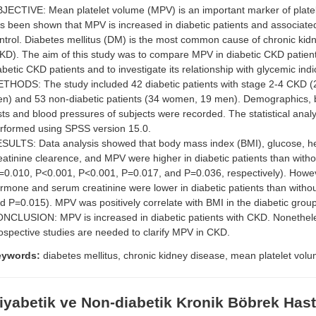
JECTIVE: Mean platelet volume (MPV) is an important marker of platelet 
s been shown that MPV is increased in diabetic patients and associate
ntrol. Diabetes mellitus (DM) is the most common cause of chronic kid
KD). The aim of this study was to compare MPV in diabetic CKD patient
abetic CKD patients and to investigate its relationship with glycemic indi
THODS: The study included 42 diabetic patients with stage 2-4 CKD 
n) and 53 non-diabetic patients (34 women, 19 men). Demographics, 
sts and blood pressures of subjects were recorded. The statistical anal
rformed using SPSS version 15.0.
SULTS: Data analysis showed that body mass index (BMI), glucose, 
eatinine clearence, and MPV were higher in diabetic patients than with
=0.010, P<0.001, P<0.001, P=0.017, and P=0.036, respectively). Howev
rmone and serum creatinine were lower in diabetic patients than with
d P=0.015). MPV was positively correlate with BMI in the diabetic grou
NCLUSION: MPV is increased in diabetic patients with CKD. Nonethele
ospective studies are needed to clarify MPV in CKD.
eywords:
diabetes mellitus, chronic kidney disease, mean platelet vol
iyabetik ve Non-diabetik Kronik Böbrek Hast