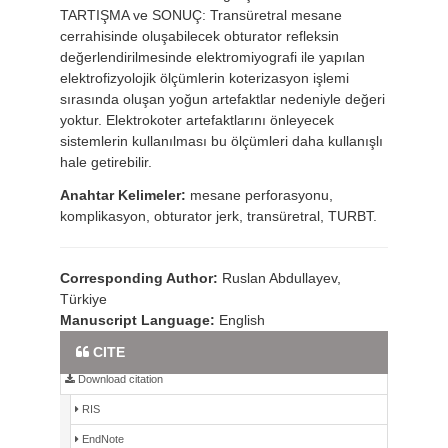
TARTIŞMA ve SONUÇ: Transüretral mesane
cerrahisinde oluşabilecek obturator refleksin
değerlendirilmesinde elektromiyografi ile yapılan
elektrofizyolojik ölçümlerin koterizasyon işlemi
sırasında oluşan yoğun artefaktlar nedeniyle değeri
yoktur. Elektrokoter artefaktlarını önleyecek
sistemlerin kullanılması bu ölçümleri daha kullanışlı
hale getirebilir.
Anahtar Kelimeler:
mesane perforasyonu,
komplikasyon, obturator jerk, transüretral, TURBT.
Corresponding Author:
Ruslan Abdullayev,
Türkiye
Manuscript Language:
English
Full Text PDF
CITE
Download citation
RIS
EndNote