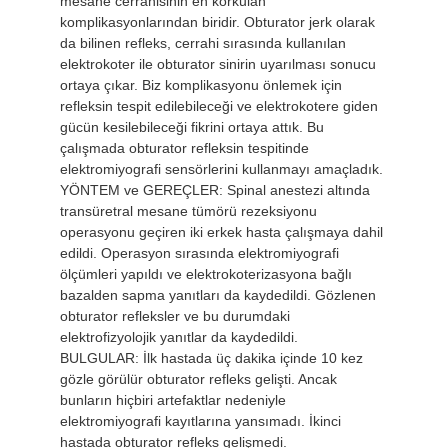
mesane cerrahisinin en korkulan
komplikasyonlarından biridir. Obturator jerk olarak
da bilinen refleks, cerrahi sırasında kullanılan
elektrokoter ile obturator sinirin uyarılması sonucu
ortaya çıkar. Biz komplikasyonu önlemek için
refleksin tespit edilebileceği ve elektrokotere giden
gücün kesilebileceği fikrini ortaya attık. Bu
çalışmada obturator refleksin tespitinde
elektromiyografi sensörlerini kullanmayı amaçladık.
YÖNTEM ve GEREÇLER: Spinal anestezi altında
transüretral mesane tümörü rezeksiyonu
operasyonu geçiren iki erkek hasta çalışmaya dahil
edildi. Operasyon sırasında elektromiyografi
ölçümleri yapıldı ve elektrokoterizasyona bağlı
bazalden sapma yanıtları da kaydedildi. Gözlenen
obturator refleksler ve bu durumdaki
elektrofizyolojik yanıtlar da kaydedildi.
BULGULAR: İlk hastada üç dakika içinde 10 kez
gözle görülür obturator refleks gelişti. Ancak
bunların hiçbiri artefaktlar nedeniyle
elektromiyografi kayıtlarına yansımadı. İkinci
hastada obturator refleks gelişmedi.