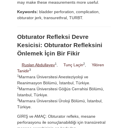
may make these measurements more useful.
Keywords:
bladder perforation, complication,
obturator jerk, transurethral, TURBT.
Obturator Refleksi Devre
Kesicisi: Obturator Refleksini
Önlemek İçin Bir Fikir
1
2
Ruslan Abdullayev
,
Tunç Laçin
,
Yilören
3
Tanidir
1
Marmara Üniversitesi Anesteziyoloji ve
Reanimasyon Bölümü, İstanbul, Türkiye.
2
Marmara Üniversitesi Göğüs Cerrahisi Bölümü,
İstanbul, Türkiye.
3
Marmara Üniversitesi Üroloji Bölümü, İstanbul,
Türkiye.
GİRİŞ ve AMAÇ: Obturator refleks, mesane
perforasyonu ile sonuçlanabildiği için transüretral