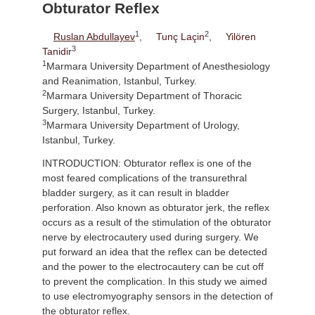
Obturator Reflex
1
2
Ruslan Abdullayev
,
Tunç Laçin
,
Yilören
3
Tanidir
1
Marmara University Department of Anesthesiology
and Reanimation, Istanbul, Turkey.
2
Marmara University Department of Thoracic
Surgery, Istanbul, Turkey.
3
Marmara University Department of Urology,
Istanbul, Turkey.
INTRODUCTION: Obturator reflex is one of the
most feared complications of the transurethral
bladder surgery, as it can result in bladder
perforation. Also known as obturator jerk, the reflex
occurs as a result of the stimulation of the obturator
nerve by electrocautery used during surgery. We
put forward an idea that the reflex can be detected
and the power to the electrocautery can be cut off
to prevent the complication. In this study we aimed
to use electromyography sensors in the detection of
the obturator reflex.