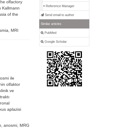
he olfactory
Reference Manager
th Kallmann
sia of the
Send email to author
Similar articles
smia, MRI
PubMed
Google Scholar
osmi ile
in olfaktor
linik ve
traktı
ronal
kus aplazisi
m, anosmi, MRG