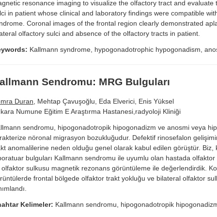
gnetic resonance imaging to visualize the olfactory tract and evaluate t
lci in patient whose clinical and laboratory findings were compatible wi
ndrome. Coronal images of the frontal region clearly demonstrated apla
lateral olfactory sulci and absence of the olfactory tracts in patient.
eywords:
Kallmann syndrome, hypogonadotrophic hypogonadism, ano
allmann Sendromu: MRG Bulguları
mra Duran
, Mehtap Çavuşoğlu, Eda Elverici, Enis Yüksel
kara Numune Eğitim E Araştırma Hastanesi,radyoloji Kliniği
llmann sendromu, hipogonadotropik hipogonadizm ve anosmi veya hip
rakterize nöronal migrasyon bozukluğudur. Defektif rinosefalon gelişimin
akt anomalilerine neden olduğu genel olarak kabul edilen görüştür. Biz, k
boratuar bulguları Kallmann sendromu ile uyumlu olan hastada olfaktor 
 olfaktor sulkusu magnetik rezonans görüntüleme ile değerlendirdik. Ko
rüntülerde frontal bölgede olfaktor trakt yokluğu ve bilateral olfaktor sul
nımlandı.
ahtar Kelimeler:
Kallmann sendromu, hipogonadotropik hipogonadiz