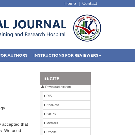
Home
|
Contact
FOR AUTHORS
INSTRUCTIONS FOR REVIEWERS
Full Text PDF
CITE
Download citation
RIS
EndNote
ogy
BibTex
Medlars
 accepted that
ies. We used
Procite