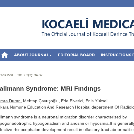
ABOUT JOURNAL
EDITORIAL BOARD
INSTRUCTIONS 
aeli Med J. 2013; 2(3):
34-37
allmann Syndrome: MRI Fındıngs
mra Duran
, Mehtap Çavuşoğlu, Eda Elverici, Enis Yüksel
kara Numune Education And Research Hospital,department Of Radiol
llmann syndrome is a neuronal migration disorder characterised by
pogonadotrophic hypogonadism and anosmi or hyposmia.It is generally
fective rhinocephalon development result in olfactory tract abnormalit