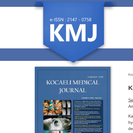
Koc
K
Se
An
Ka
hy
de