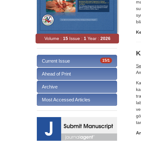
ma
su
sy
bi
K
Volume :
15
Issue :
1
Year :
2026
K
Current Issue
15/1
Se
An
Ahead of Print
Ka
Archive
ka
tr
Most Accessed Articles
la
ve
gö
ta
An