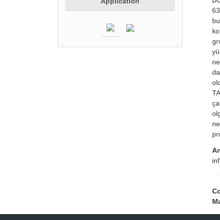
Application
63
bu
ko
gr
yü
ne
da
ol
TA
ça
ol
ne
pr
An
in
Co
Ma