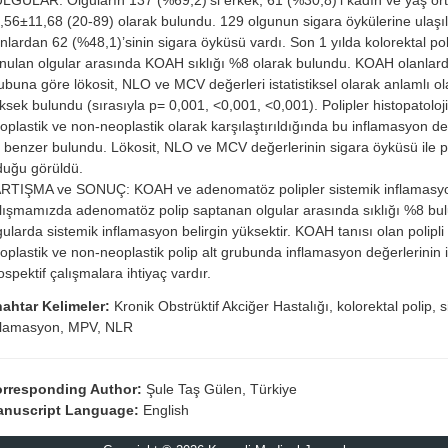
,56±11,68 (20-89) olarak bulundu. 129 olgunun sigara öykülerine ulaşıl
nlardan 62 (%48,1)’sinin sigara öyküsü vardı. Son 1 yılda kolorektal pol
nulan olgular arasında KOAH sıklığı %8 olarak bulundu. KOAH olanlard
ubuna göre lökosit, NLO ve MCV değerleri istatistiksel olarak anlamlı o
ksek bulundu (sırasıyla p= 0,001, <0,001, <0,001). Polipler histopatoloj
oplastik ve non-neoplastik olarak karşılaştırıldığında bu inflamasyon değ
 benzer bulundu. Lökosit, NLO ve MCV değerlerinin sigara öyküsü ile po
duğu görüldü.
RTIŞMA ve SONUÇ: KOAH ve adenomatöz polipler sistemik inflamasyonla
lışmamızda adenomatöz polip saptanan olgular arasında sıklığı %8 bu
gularda sistemik inflamasyon belirgin yüksektir. KOAH tanısı olan polipli
oplastik ve non-neoplastik polip alt grubunda inflamasyon değerlerinin 
ospektif çalışmalara ihtiyaç vardır.
ahtar Kelimeler:
Kronik Obstrüktif Akciğer Hastalığı, kolorektal polip, 
flamasyon, MPV, NLR
rresponding Author:
Şule Taş Gülen, Türkiye
nuscript Language:
English