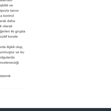
abildi ve
ipozis tanısı
a kontrol
larak daha
ik olarak
erleri iki grupta
zitif korele
 ilişkili olup,
lunmuştur ve bu
 olgularda
inceleneceği
sistemik