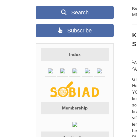
K
Search
M
Subscribe
K
S
Index
1
A
2
A
Gİ
Ha
YÖ
ko
so
Membership
kr
yı
le
he
BU