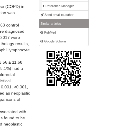
se (COPD) in
Reference Manager
ation was
Send email to author
Similar articles
63 control
ere diagnosed
PubMed
 2017 were
Google Scholar
thology results,
ophil lymphocyte
.56 ± 11.68
(48.1%) had a
lorectal
stical
 0.001, <0.001,
zed as neoplastic
parisons of
ociated with
s found to be
f neoplastic