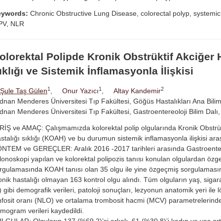
eywords:
Chronic Obstructive Lung Disease, colorectal polyp, systemic
PV, NLR
olorektal Polipde Kronik Obstrüktif Akciğer 
ıklığı ve Sistemik İnflamasyonla İlişkisi
1
1
2
Şule Taş Gülen
,
Onur Yazıcı
,
Altay Kandemir
dnan Menderes Üniversitesi Tıp Fakültesi, Göğüs Hastalıkları Ana Bilim
dnan Menderes Üniversitesi Tıp Fakültesi, Gastroentereoloji Bilim Dalı,
RİŞ ve AMAÇ: Çalışmamızda kolorektal polip olgularında Kronik Obstrük
stalığı sıklığı (KOAH) ve bu durumun sistemik inflamasyonla ilişkisi araşt
NTEM ve GEREÇLER: Aralık 2016 -2017 tarihleri arasında Gastroentero
lonoskopi yapılan ve kolorektal polipozis tanısı konulan olgulardan öz
rgulamasında KOAH tanısı olan 35 olgu ile yine özgeçmiş sorgulaması
onik hastalığı olmayan 163 kontrol olgu alındı. Tüm olguların yaş, siga
l) gibi demografik verileri, patoloji sonuçları, lezyonun anatomik yeri ile lö
nfosit oranı (NLO) ve ortalama trombosit hacmi (MCV) parametrelerind
mogram verileri kaydedildi.
LGULAR: Olguların 137 (%69,2)’si erkek, 61 (%30,8)’i kadın ve yaş or