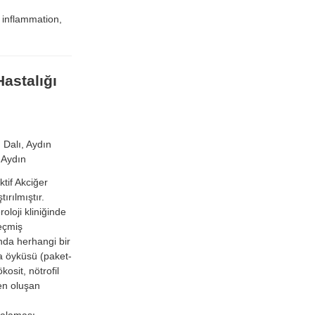
 inflammation,
Hastalığı
 Dalı, Aydın
 Aydın
tif Akciğer
ırılmıştır.
loji kliniğinde
geçmiş
nda herhangi bir
ra öyküsü (paket-
kosit, nötrofil
en oluşan
talaması