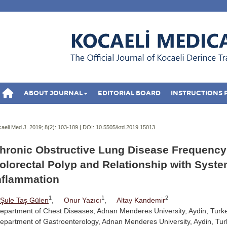
ABOUT JOURNAL
EDITORIAL BOARD
INSTRUCTIONS 
aeli Med J. 2019; 8(2):
103-109 | DOI:
10.5505/ktd.2019.15013
hronic Obstructive Lung Disease Frequency
olorectal Polyp and Relationship with Syste
nflammation
1
1
2
Şule Taş Gülen
,
Onur Yazıcı
,
Altay Kandemir
epartment of Chest Diseases, Adnan Menderes University, Aydin, Turk
epartment of Gastroenterology, Adnan Menderes University, Aydin, Tu