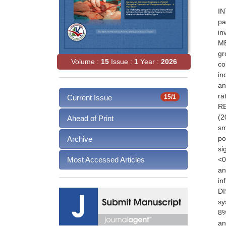
IN
pa
in
ME
gr
Volume :
15
Issue :
1
Year :
2026
co
in
an
ra
Current Issue
15/1
RE
(2
Ahead of Print
sm
po
Archive
si
<0
Most Accessed Articles
an
in
DI
sy
8%
an