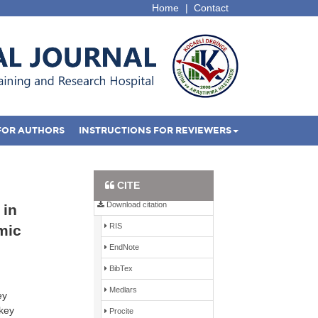
Home
|
Contact
FOR AUTHORS
INSTRUCTIONS FOR REVIEWERS
Full Text PDF
CITE
Download citation
 in
RIS
mic
EndNote
BibTex
Medlars
ey
rkey
Procite