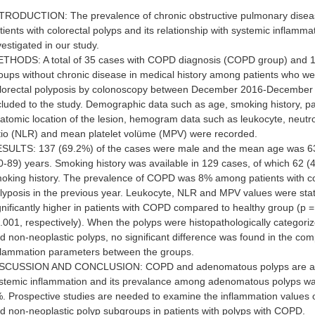
TRODUCTION: The prevalence of chronic obstructive pulmonary disea
tients with colorectal polyps and its relationship with systemic inflamm
vestigated in our study.
THODS: A total of 35 cases with COPD diagnosis (COPD group) and 1
oups without chronic disease in medical history among patients who w
lorectal polyposis by colonoscopy between December 2016-December
cluded to the study. Demographic data such as age, smoking history, pa
atomic location of the lesion, hemogram data such as leukocyte, neutr
tio (NLR) and mean platelet volüme (MPV) were recorded.
SULTS: 137 (69.2%) of the cases were male and the mean age was 63
0-89) years. Smoking history was available in 129 cases, of which 62 
oking history. The prevalence of COPD was 8% among patients with co
lyposis in the previous year. Leukocyte, NLR and MPV values were stati
gnificantly higher in patients with COPD compared to healthy group (p =
.001, respectively). When the polyps were histopathologically categori
d non-neoplastic polyps, no significant difference was found in the com
flammation parameters between the groups.
SCUSSION AND CONCLUSION: COPD and adenomatous polyps are ass
stemic inflammation and its prevalance among adenomatous polyps wa
. Prospective studies are needed to examine the inflammation values o
d non-neoplastic polyp subgroups in patients with polyps with COPD.