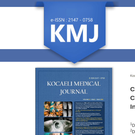
Koc
C
C
I
1
D
2
D