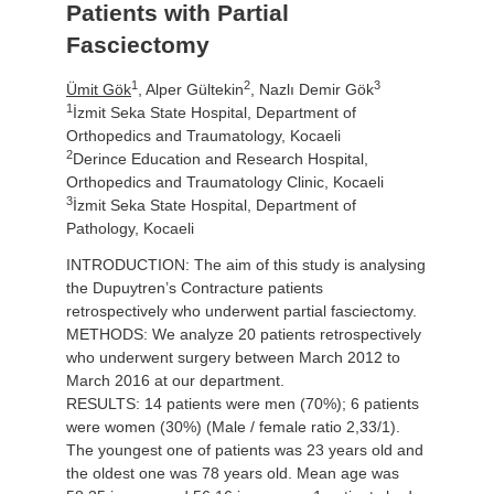
Patients with Partial
Fasciectomy
1
2
3
Ümit Gök
, Alper Gültekin
, Nazlı Demir Gök
1
İzmit Seka State Hospital, Department of
Orthopedics and Traumatology, Kocaeli
2
Derince Education and Research Hospital,
Orthopedics and Traumatology Clinic, Kocaeli
3
İzmit Seka State Hospital, Department of
Pathology, Kocaeli
INTRODUCTION: The aim of this study is analysing
the Dupuytren’s Contracture patients
retrospectively who underwent partial fasciectomy.
METHODS: We analyze 20 patients retrospectively
who underwent surgery between March 2012 to
March 2016 at our department.
RESULTS: 14 patients were men (70%); 6 patients
were women (30%) (Male / female ratio 2,33/1).
The youngest one of patients was 23 years old and
the oldest one was 78 years old. Mean age was