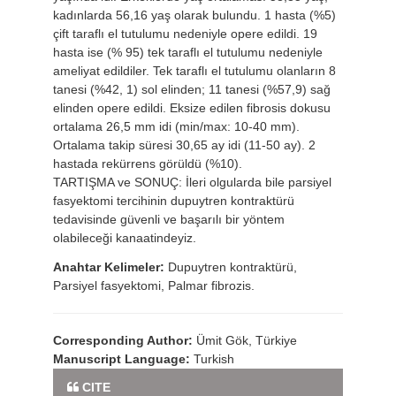
kadınlarda 56,16 yaş olarak bulundu. 1 hasta (%5)
çift taraflı el tutulumu nedeniyle opere edildi. 19
hasta ise (% 95) tek taraflı el tutulumu nedeniyle
ameliyat edildiler. Tek taraflı el tutulumu olanların 8
tanesi (%42, 1) sol elinden; 11 tanesi (%57,9) sağ
elinden opere edildi. Eksize edilen fibrosis dokusu
ortalama 26,5 mm idi (min/max: 10-40 mm).
Ortalama takip süresi 30,65 ay idi (11-50 ay). 2
hastada rekürrens görüldü (%10).
TARTIŞMA ve SONUÇ: İleri olgularda bile parsiyel
fasyektomi tercihinin dupuytren kontraktürü
tedavisinde güvenli ve başarılı bir yöntem
olabileceği kanaatindeyiz.
Anahtar Kelimeler:
Dupuytren kontraktürü,
Parsiyel fasyektomi, Palmar fibrozis.
Corresponding Author:
Ümit Gök, Türkiye
Manuscript Language:
Turkish
Full Text PDF
CITE