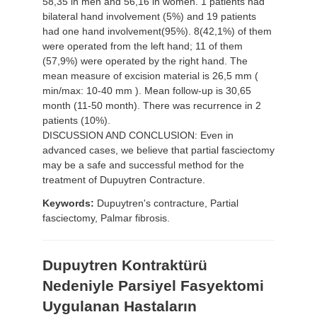
58,35 in men and 56,16 in women. 1 patients had
bilateral hand involvement (5%) and 19 patients
had one hand involvement(95%). 8(42,1%) of them
were operated from the left hand; 11 of them
(57,9%) were operated by the right hand. The
mean measure of excision material is 26,5 mm (
min/max: 10-40 mm ). Mean follow-up is 30,65
month (11-50 month). There was recurrence in 2
patients (10%).
DISCUSSION AND CONCLUSION: Even in
advanced cases, we believe that partial fasciectomy
may be a safe and successful method for the
treatment of Dupuytren Contracture.
Keywords:
Dupuytren's contracture, Partial
fasciectomy, Palmar fibrosis.
Dupuytren Kontraktürü
Nedeniyle Parsiyel Fasyektomi
Uygulanan Hastaların