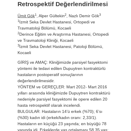
Retrospektif Değerlendirilmesi
1
2
3
Ümit Gök
, Alper Gültekin
, Nazlı Demir Gök
1
İzmit Seka Devlet Hastanesi, Ortopedi ve
Travmatoloji Bölümü, Kocaeli
2
Derince Eğitim ve Araştırma Hastanesi, Ortopedi
ve Travmatoloji Kliniği, Kocaeli
3
İzmit Seka Devlet Hastanesi, Patoloji Bölümü,
Kocaeli
GİRİŞ ve AMAÇ: Kliniğimizde parsiyel fasyektomi
yöntemi ile tedavi edilen Dupuytren kontraktürlü
hastaların postoperatif sonuçlarının
değerlendirilmesidir.
YÖNTEM ve GEREÇLER: Mart 2012- Mart 2016
yılları arasında kliniğimizde Dupuytren kontraktürü
nedeniyle parsiyel fasyektomi ile opere edilen 20
hasta retrospektif olarak incelendi.
BULGULAR: Hastaların 14’ü erkek (%70); 6’sı
(%30) kadın idi (erkek/kadın oranı: 2,33/1).
Hastaların en küçüğü 23 yaşında; en büyüğü 78
yaşında idi. Erkeklerde yaş ortalaması 58,35 yaş;