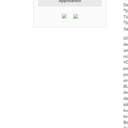
Application
Da
4
S
Tü
5
S
Sa
Gİ
de
am
mi
YÖ
po
po
sn
BU
do
da
ip
ku
ko
Bo