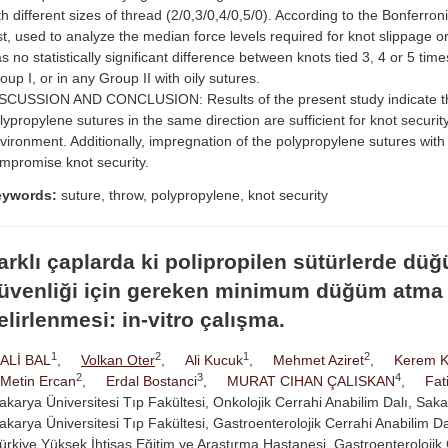
th different sizes of thread (2/0,3/0,4/0,5/0). According to the Bonferro
st, used to analyze the median force levels required for knot slippage o
s no statistically significant difference between knots tied 3, 4 or 5 time
oup I, or in any Group II with oily sutures.
SCUSSION AND CONCLUSION: Results of the present study indicate th
lypropylene sutures in the same direction are sufficient for knot security 
vironment. Additionally, impregnation of the polypropylene sutures with 
mpromise knot security.
eywords:
suture, throw, polypropylene, knot security
arklı çaplarda ki polipropilen sütürlerde dü
üvenliği için gereken minimum düğüm atma 
elirlenmesi: in-vitro çalışma.
1
2
1
2
ALİ BAL
,
Volkan Oter
,
Ali Kucuk
,
Mehmet Aziret
,
Kerem 
2
3
4
Metin Ercan
,
Erdal Bostanci
,
MURAT CIHAN ÇALISKAN
,
Fat
akarya Üniversitesi Tıp Fakültesi, Onkolojik Cerrahi Anabilim Dalı, Saka
akarya Üniversitesi Tıp Fakültesi, Gastroenterolojik Cerrahi Anabilim D
ürkiye Yüksek İhtisas Eğitim ve Araştırma Hastanesi, Gastroenterolojik