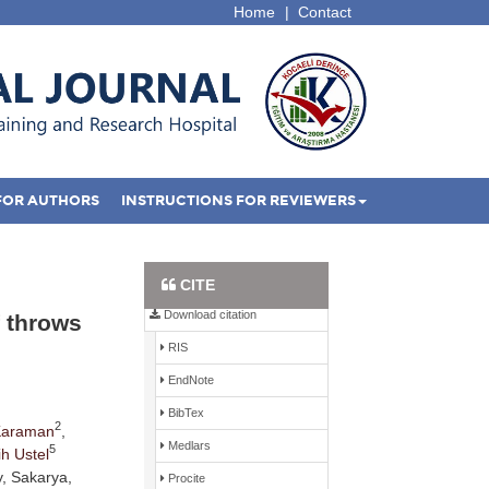
Home
|
Contact
FOR AUTHORS
INSTRUCTIONS FOR REVIEWERS
Full Text PDF
CITE
Download citation
 throws
RIS
EndNote
BibTex
2
Karaman
,
Medlars
5
ih Ustel
y, Sakarya,
Procite