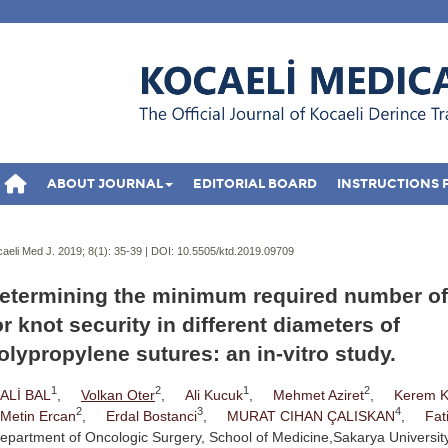
ABOUT JOURNAL
EDITORIAL BOARD
INSTRUCTIONS 
aeli Med J. 2019; 8(1):
35-39 | DOI:
10.5505/ktd.2019.09709
etermining the minimum required number of
or knot security in different diameters of
olypropylene sutures: an in-vitro study.
1
2
1
2
ALİ BAL
,
Volkan Oter
,
Ali Kucuk
,
Mehmet Aziret
,
Kerem 
2
3
4
Metin Ercan
,
Erdal Bostanci
,
MURAT CIHAN ÇALISKAN
,
Fat
epartment of Oncologic Surgery, School of Medicine,Sakarya Universit