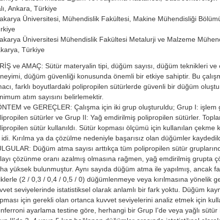
lı, Ankara, Türkiye
akarya Üniversitesi, Mühendislik Fakültesi, Makine Mühendisliği Bölüm
rkiye
akarya Üniversitesi Mühendislik Fakültesi Metalurji ve Malzeme Mühend
karya, Türkiye
RİŞ ve AMAÇ: Sütür materyalin tipi, düğüm sayısı, düğüm teknikleri ve 
neyimi, düğüm güvenliği konusunda önemli bir etkiye sahiptir. Bu çalı
acı, farklı boyutlardaki polipropilen sütürlerde güvenli bir düğüm oluştu
nimum atım sayısını belirlemektir.
NTEM ve GEREÇLER: Çalışma için iki grup oluşturuldu; Grup I: işlem
lipropilen sütürler ve Grup II: Yağ emdirilmiş polipropilen sütürler. Top
lipropilen sütür kullanıldı. Sütür kopması ölçümü için kullanılan çekme 
 idi. Kırılma ya da çözülme nedeniyle başarısız olan düğümler kaydedild
LGULAR: Düğüm atma sayısı arttıkça tüm polipropilen sütür grupları
layı çözünme oranı azalmış olmasına rağmen, yağ emdirilmiş grupta ç
ha yüksek bulunmuştur. Aynı sayıda düğüm atma ile yapılmış, ancak far
liklerle (2 / 0,3 / 0,4 / 0,5 / 0) düğümlenmeye veya kırılmasına yönelik g
vvet seviyelerinde istatistiksel olarak anlamlı bir fark yoktu. Düğüm ka
pması için gerekli olan ortanca kuvvet seviyelerini analiz etmek için kull
nferroni ayarlama testine göre, herhangi bir Grup I'de veya yağlı sütür 