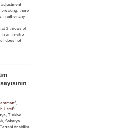
ni adjustment
r breaking, there
s in either any
at 3 throws of
in an in-vitro
oil does not
ğüm
sayısının
2
Karaman
,
5
ih Ustel
rya, Türkiye
alı, Sakarya
 Cerrahi Anabilim