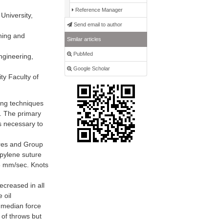
Reference Manager
University,
Send email to author
hing and
Similar articles
PubMed
ngineering,
Google Scholar
ty Faculty of
ing techniques
y. The primary
s necessary to
res and Group
opylene suture
5 mm/sec. Knots
ecreased in all
 oil
e median force
 of throws but