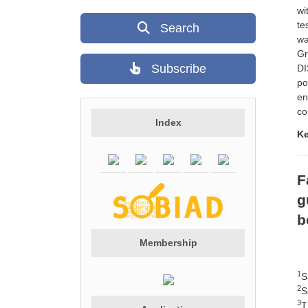
wi
te
Search
wa
Gr
Subscribe
DI
po
en
co
Index
K
F
g
b
Membership
1
S
2
S
3
T