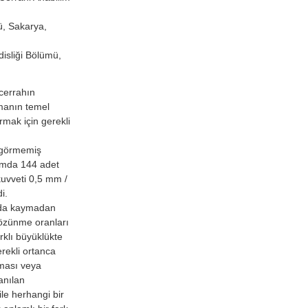
ü, Sakarya,
isliği Bölümü,
cerrahın
şmanın temel
rmak için gerekli
 görmemiş
lamda 144 adet
kuvveti 0,5 mm /
i.
nda kaymadan
özünme oranları
klı büyüklükte
erekli ortanca
yması veya
anılan
ile herhangi bir