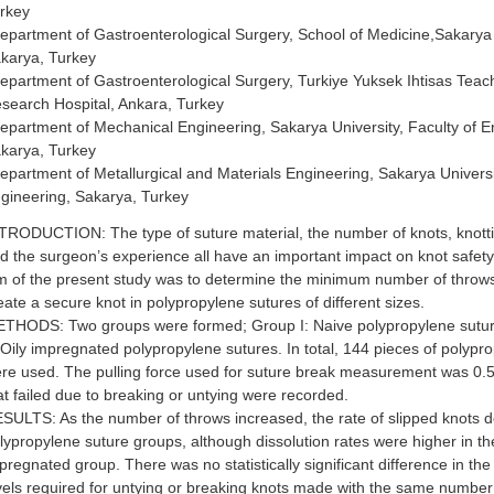
rkey
epartment of Gastroenterological Surgery, School of Medicine,Sakarya 
karya, Turkey
epartment of Gastroenterological Surgery, Turkiye Yuksek Ihtisas Teac
search Hospital, Ankara, Turkey
epartment of Mechanical Engineering, Sakarya University, Faculty of E
karya, Turkey
epartment of Metallurgical and Materials Engineering, Sakarya Universi
gineering, Sakarya, Turkey
TRODUCTION: The type of suture material, the number of knots, knott
d the surgeon’s experience all have an important impact on knot safet
m of the present study was to determine the minimum number of throw
eate a secure knot in polypropylene sutures of different sizes.
THODS: Two groups were formed; Group I: Naive polypropylene sutu
: Oily impregnated polypropylene sutures. In total, 144 pieces of polypr
re used. The pulling force used for suture break measurement was 0.
at failed due to breaking or untying were recorded.
SULTS: As the number of throws increased, the rate of slipped knots d
lypropylene suture groups, although dissolution rates were higher in the
pregnated group. There was no statistically significant difference in th
vels required for untying or breaking knots made with the same number