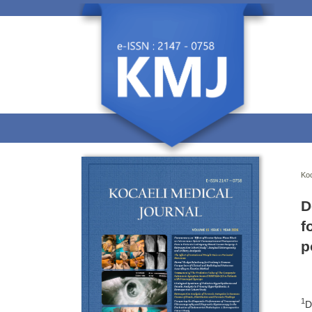
Koc
D
f
p
1
D