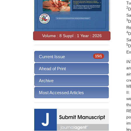
Tu
2
D
Sa
3
D
Re
4
D
Volume : 8 Suppl : 1 Year : 2026
Sa
5
D
En
Current Issue
15/1
IN
an
Ahead of Print
ai
cr
Archive
ME
II
Most Accessed Articles
we
th
RE
po
im
le