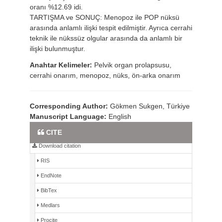
oranı %12.69 idi.
TARTIŞMA ve SONUÇ: Menopoz ile POP nüksü
arasında anlamlı ilişki tespit edilmiştir. Ayrıca cerrahi
teknik ile nükssüz olgular arasında da anlamlı bir
ilişki bulunmuştur.
Anahtar Kelimeler:
Pelvik organ prolapsusu,
cerrahi onarım, menopoz, nüks, ön-arka onarım
Corresponding Author:
Gökmen Sukgen, Türkiye
Manuscript Language:
English
Full Text PDF
CITE
Download citation
RIS
EndNote
BibTex
Medlars
Procite