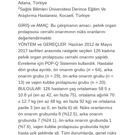
Adana, Türkiye
2
Sağlık Bilimleri Üniversitesi Derince Eğitim Ve
Araştırma Hastanesi, Kocaeli, Türkiye
GİRİŞ ve AMAÇ: Bu çalışmanın amacı, pelvik organ
prolapsusu cerrahi onarımının nüks oranlarını
değerlendirmektir.
YÖNTEM ve GEREÇLER: Haziran 2012 ile Mayıs
2017 tarihleri arasında rastgele seçilen 126 kadına
pelvik organ prolapsusu cerrahi onarımı yapıldı.
Evreleme için POP-Q Sistemini kullandık. Hastalar
dört gruba ayrıldı; ön onarım grubu (n = 64), arka
onarım grubu (n = 29), ön-arka onarım grubu (n =
13) ve vajen kubbe prolapsusu grubu (n = 20).
BULGULAR: 126 hastanın yaş ortalaması 58.5 ±
10.8 yıl (en az 42, en fazla 75), ortalama ağırlık 70
± 12.7 kg (en az 48 kg, en fazla 92 kg) ve ortalama
parite 3 (en az 0, en fazla 6) idi. Nüks oranlarımız
ön onarım grubunda 8 (%12.5), arka onarım
grubunda 7 (%24.1), ön-arka onarım grubunda 1
(%7.6), vajen kubbe prolapsusu grubunda hiçbir
hasta yok şeklinde idi. Tüm durumlarda, genel nüks