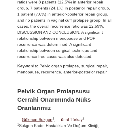
ratios were 8 patients (12.5%) in anterior repair
group, 7 patients (24.1%) in posterior repair group,
1 patient (7.6%) in anterior-posterior repair group,
and no patients in vaginal cuff prolapse group. In all
cases, the overall recurrence ratio was 12.69%.
DISCUSSION AND CONCLUSION: A significant
relationship between menopause and POP
recurrence was determined. A significant
relationship between surgical technique and
recurrence free cases was also detected.
Keywords:
Pelvic organ prolapse, surgical repair,
menopause, recurrence, anterior-posterior repair
Pelvik Organ Prolapsusu
Cerrahi Onarımında Nüks
Oranlarımız
1
2
Gökmen Sukgen
,
ünal Türkay
1
Sukgen Kadın Hastalıkları Ve Doğum Kliniği,