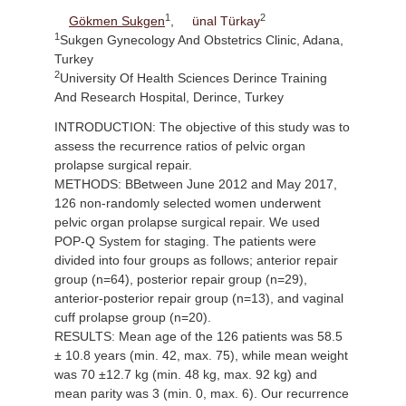
1
2
Gökmen Sukgen
,
ünal Türkay
1
Sukgen Gynecology And Obstetrics Clinic, Adana,
Turkey
2
University Of Health Sciences Derince Training
And Research Hospital, Derince, Turkey
INTRODUCTION: The objective of this study was to
assess the recurrence ratios of pelvic organ
prolapse surgical repair.
METHODS: BBetween June 2012 and May 2017,
126 non-randomly selected women underwent
pelvic organ prolapse surgical repair. We used
POP-Q System for staging. The patients were
divided into four groups as follows; anterior repair
group (n=64), posterior repair group (n=29),
anterior-posterior repair group (n=13), and vaginal
cuff prolapse group (n=20).
RESULTS: Mean age of the 126 patients was 58.5
± 10.8 years (min. 42, max. 75), while mean weight
was 70 ±12.7 kg (min. 48 kg, max. 92 kg) and
mean parity was 3 (min. 0, max. 6). Our recurrence