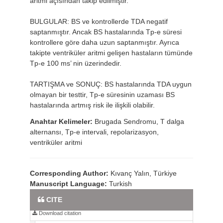
aritmi açısından takip edilmiştir.
BULGULAR: BS ve kontrollerde TDA negatif
saptanmıştır. Ancak BS hastalarında Tp-e süresi
kontrollere göre daha uzun saptanmıştır. Ayrıca
takipte ventriküler aritmi gelişen hastaların tümünde
Tp-e 100 ms’ nin üzerindedir.
TARTIŞMA ve SONUÇ: BS hastalarında TDA uygun
olmayan bir testtir, Tp-e süresinin uzaması BS
hastalarında artmış risk ile ilişkili olabilir.
Anahtar Kelimeler:
Brugada Sendromu, T dalga
alternansı, Tp-e intervali, repolarizasyon,
ventriküler aritmi
Corresponding Author:
Kıvanç Yalın, Türkiye
Manuscript Language:
Turkish
Full Text PDF
CITE
Download citation