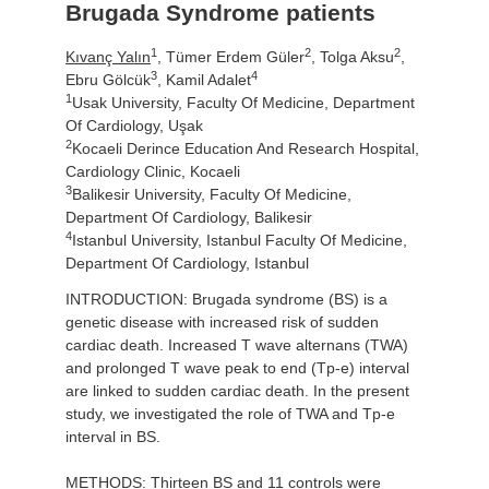
Brugada Syndrome patients
1
2
2
Kıvanç Yalın
, Tümer Erdem Güler
, Tolga Aksu
,
3
4
Ebru Gölcük
, Kamil Adalet
1
Usak University, Faculty Of Medicine, Department
Of Cardiology, Uşak
2
Kocaeli Derince Education And Research Hospital,
Cardiology Clinic, Kocaeli
3
Balikesir University, Faculty Of Medicine,
Department Of Cardiology, Balikesir
4
Istanbul University, Istanbul Faculty Of Medicine,
Department Of Cardiology, Istanbul
INTRODUCTION: Brugada syndrome (BS) is a
genetic disease with increased risk of sudden
cardiac death. Increased T wave alternans (TWA)
and prolonged T wave peak to end (Tp-e) interval
are linked to sudden cardiac death. In the present
study, we investigated the role of TWA and Tp-e
interval in BS.
METHODS: Thirteen BS and 11 controls were