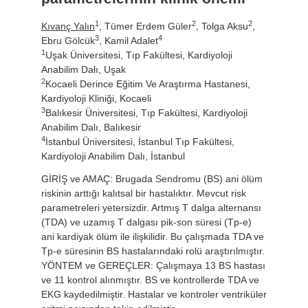
1
2
2
Kıvanç Yalın
, Tümer Erdem Güler
, Tolga Aksu
,
3
4
Ebru Gölcük
, Kamil Adalet
1
Uşak Üniversitesi, Tıp Fakültesi, Kardiyoloji
Anabilim Dalı, Uşak
2
Kocaeli Derince Eğitim Ve Araştırma Hastanesi,
Kardiyoloji Kliniği, Kocaeli
3
Balıkesir Üniversitesi, Tıp Fakültesi, Kardiyoloji
Anabilim Dalı, Balıkesir
4
İstanbul Üniversitesi, İstanbul Tıp Fakültesi,
Kardiyoloji Anabilim Dalı, İstanbul
GİRİŞ ve AMAÇ: Brugada Sendromu (BS) ani ölüm
riskinin arttığı kalıtsal bir hastalıktır. Mevcut risk
parametreleri yetersizdir. Artmış T dalga alternansı
(TDA) ve uzamış T dalgası pik-son süresi (Tp-e)
ani kardiyak ölüm ile ilişkilidir. Bu çalışmada TDA ve
Tp-e süresinin BS hastalarındaki rolü araştırılmıştır.
YÖNTEM ve GEREÇLER: Çalışmaya 13 BS hastası
ve 11 kontrol alınmıştır. BS ve kontrollerde TDA ve
EKG kaydedilmiştir. Hastalar ve kontroler ventriküler