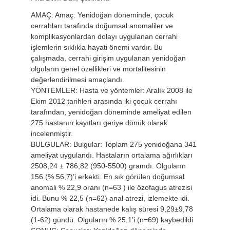
AMAÇ: Amaç: Yenidoğan döneminde, çocuk
cerrahları tarafında doğumsal anomaliler ve
komplikasyonlardan dolayı uygulanan cerrahi
işlemlerin sıklıkla hayati önemi vardır. Bu
çalışmada, cerrahi girişim uygulanan yenidoğan
olguların genel özellikleri ve mortalitesinin
değerlendirilmesi amaçlandı.
YÖNTEMLER: Hasta ve yöntemler: Aralık 2008 ile
Ekim 2012 tarihleri arasında iki çocuk cerrahı
tarafından, yenidoğan döneminde ameliyat edilen
275 hastanın kayıtları geriye dönük olarak
incelenmiştir.
BULGULAR: Bulgular: Toplam 275 yenidoğana 341
ameliyat uygulandı. Hastaların ortalama ağırlıkları
2508,24 ± 786,82 (950-5500) gramdı. Olguların
156 (% 56,7)’i erkekti. En sık görülen doğumsal
anomali % 22,9 oranı (n=63 ) ile özofagus atrezisi
idi. Bunu % 22,5 (n=62) anal atrezi, izlemekte idi.
Ortalama olarak hastanede kalış süresi 9,29±9,78
(1-62) gündü. Olguların % 25,1’i (n=69) kaybedildi