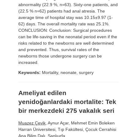
abnormality (22.9 %, n=63). Sixty-one patients, and
(22.5 % n=62) patients had anal atresia. The
average time of hospital stay was 10.15±9.97 (1-
62) days. The overall mortality rate was 25.1%.
CONCLUSION: Conclusion: Surgical procedures
can be life-saving in the neonatal period even if the
risks related to the newborns are well determined
and prevented. Thus, survival rates of the
newborns those undergone surgery can be
increased.
Keywords:
Mortality, neonate, surgery
Ameliyat edilen
yenidoğanlardaki mortalite: Tek
bir merkezdeki 275 vakalık seri
Muazez Çevik
, Aynur Açar, Mehmet Emin Boleken
Harran Üniversitesi, Tıp Fakültesi, Çocuk Cerrahisi
Ana Bilim Dalı, Şanlıurfa