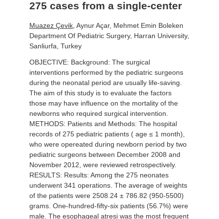
275 cases from a single-center
Muazez Çevik
, Aynur Açar, Mehmet Emin Boleken
Department Of Pediatric Surgery, Harran University,
Sanliurfa, Turkey
OBJECTIVE: Background: The surgical
interventions performed by the pediatric surgeons
during the neonatal period are usually life-saving.
The aim of this study is to evaluate the factors
those may have influence on the mortality of the
newborns who required surgical intervention.
METHODS: Patients and Methods: The hospital
records of 275 pediatric patients ( age ≤ 1 month),
who were opereated during newborn period by two
pediatric surgeons between December 2008 and
November 2012, were reviewed retrospectively.
RESULTS: Results: Among the 275 neonates
underwent 341 operations. The average of weights
of the patients were 2508.24 ± 786.82 (950-5500)
grams. One-hundred-fifty-six patients (56.7%) were
male. The esophageal atresi was the most frequent