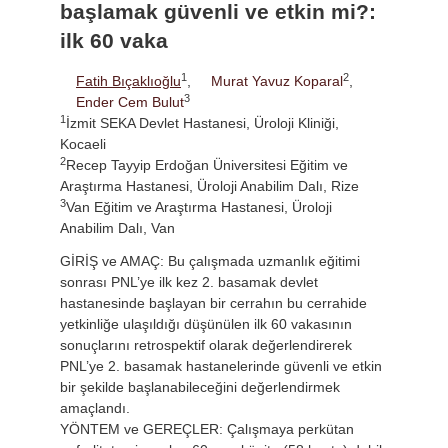
başlamak güvenli ve etkin mi?:
ilk 60 vaka
1
2
Fatih Bıçaklıoğlu
,
Murat Yavuz Koparal
,
3
Ender Cem Bulut
1
İzmit SEKA Devlet Hastanesi, Üroloji Kliniği,
Kocaeli
2
Recep Tayyip Erdoğan Üniversitesi Eğitim ve
Araştırma Hastanesi, Üroloji Anabilim Dalı, Rize
3
Van Eğitim ve Araştırma Hastanesi, Üroloji
Anabilim Dalı, Van
GİRİŞ ve AMAÇ: Bu çalışmada uzmanlık eğitimi
sonrası PNL’ye ilk kez 2. basamak devlet
hastanesinde başlayan bir cerrahın bu cerrahide
yetkinliğe ulaşıldığı düşünülen ilk 60 vakasının
sonuçlarını retrospektif olarak değerlendirerek
PNL’ye 2. basamak hastanelerinde güvenli ve etkin
bir şekilde başlanabileceğini değerlendirmek
amaçlandı.
YÖNTEM ve GEREÇLER: Çalışmaya perkütan