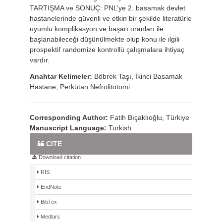
TARTIŞMA ve SONUÇ: PNL’ye 2. basamak devlet
hastanelerinde güvenli ve etkin bir şekilde literatürle
uyumlu komplikasyon ve başarı oranları ile
başlanabileceği düşünülmekte olup konu ile ilgili
prospektif randomize kontrollü çalışmalara ihtiyaç
vardır.
Anahtar Kelimeler:
Böbrek Taşı, İkinci Basamak
Hastane, Perkütan Nefrolitotomi
Corresponding Author:
Fatih Bıçaklıoğlu, Türkiye
Manuscript Language:
Turkish
Full Text PDF
CITE
Download citation
RIS
EndNote
BibTex
Medlars