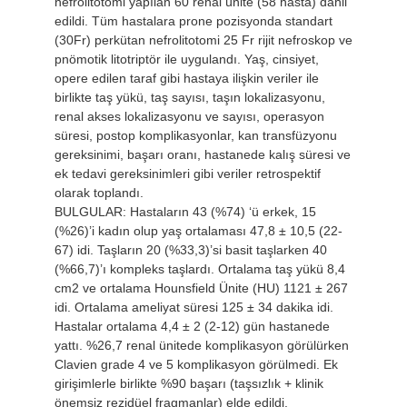
nefrolitotomi yapılan 60 renal ünite (58 hasta) dahil
edildi. Tüm hastalara prone pozisyonda standart
(30Fr) perkütan nefrolitotomi 25 Fr rijit nefroskop ve
pnömotik litotriptör ile uygulandı. Yaş, cinsiyet,
opere edilen taraf gibi hastaya ilişkin veriler ile
birlikte taş yükü, taş sayısı, taşın lokalizasyonu,
renal akses lokalizasyonu ve sayısı, operasyon
süresi, postop komplikasyonlar, kan transfüzyonu
gereksinimi, başarı oranı, hastanede kalış süresi ve
ek tedavi gereksinimleri gibi veriler retrospektif
olarak toplandı.
BULGULAR: Hastaların 43 (%74) ‘ü erkek, 15
(%26)’i kadın olup yaş ortalaması 47,8 ± 10,5 (22-
67) idi. Taşların 20 (%33,3)’si basit taşlarken 40
(%66,7)’ı kompleks taşlardı. Ortalama taş yükü 8,4
cm2 ve ortalama Hounsfield Ünite (HU) 1121 ± 267
idi. Ortalama ameliyat süresi 125 ± 34 dakika idi.
Hastalar ortalama 4,4 ± 2 (2-12) gün hastanede
yattı. %26,7 renal ünitede komplikasyon görülürken
Clavien grade 4 ve 5 komplikasyon görülmedi. Ek
girişimlerle birlikte %90 başarı (taşsızlık + klinik
önemsiz rezidüel fragmanlar) elde edildi.