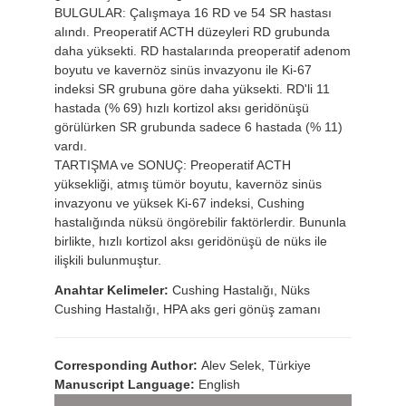
BULGULAR: Çalışmaya 16 RD ve 54 SR hastası
alındı. Preoperatif ACTH düzeyleri RD grubunda
daha yüksekti. RD hastalarında preoperatif adenom
boyutu ve kavernöz sinüs invazyonu ile Ki-67
indeksi SR grubuna göre daha yüksekti. RD'li 11
hastada (% 69) hızlı kortizol aksı geridönüşü
görülürken SR grubunda sadece 6 hastada (% 11)
vardı.
TARTIŞMA ve SONUÇ: Preoperatif ACTH
yüksekliği, atmış tümör boyutu, kavernöz sinüs
invazyonu ve yüksek Ki-67 indeksi, Cushing
hastalığında nüksü öngörebilir faktörlerdir. Bununla
birlikte, hızlı kortizol aksı geridönüşü de nüks ile
ilişkili bulunmuştur.
Anahtar Kelimeler:
Cushing Hastalığı, Nüks
Cushing Hastalığı, HPA aks geri gönüş zamanı
Corresponding Author:
Alev Selek, Türkiye
Manuscript Language:
English