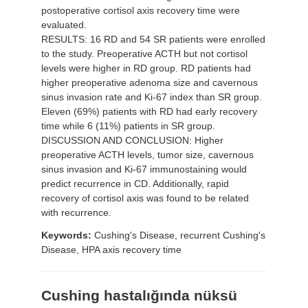
postoperative cortisol axis recovery time were
evaluated.
RESULTS: 16 RD and 54 SR patients were enrolled
to the study. Preoperative ACTH but not cortisol
levels were higher in RD group. RD patients had
higher preoperative adenoma size and cavernous
sinus invasion rate and Ki-67 index than SR group.
Eleven (69%) patients with RD had early recovery
time while 6 (11%) patients in SR group.
DISCUSSION AND CONCLUSION: Higher
preoperative ACTH levels, tumor size, cavernous
sinus invasion and Ki-67 immunostaining would
predict recurrence in CD. Additionally, rapid
recovery of cortisol axis was found to be related
with recurrence.
Keywords:
Cushing's Disease, recurrent Cushing's
Disease, HPA axis recovery time
Cushing hastalığında nüksü