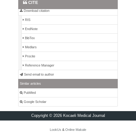
Full Text PDF
CITE
Download citation
RIS
EndNote
BibTex
Medlars
Procite
Reference Manager
Send email to author
Similar articles
PubMed
Google Scholar
Copyright © 2026 Kocaeli Medical Journal
LookUs
&
Online Makale