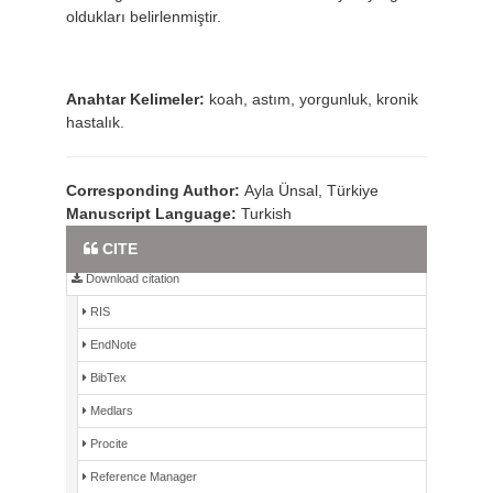
oldukları belirlenmiştir.
Anahtar Kelimeler:
koah, astım, yorgunluk, kronik
hastalık.
Corresponding Author:
Ayla Ünsal, Türkiye
Manuscript Language:
Turkish
Full Text PDF
CITE
Download citation
RIS
EndNote
BibTex
Medlars
Procite
Reference Manager