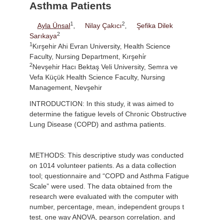
Asthma Patients
1
2
Ayla Ünsal
,
Nilay Çakıcı
,
Şefika Dilek
2
Sarıkaya
1
Kırşehir Ahi Evran University, Health Science
Faculty, Nursing Department, Kırşehi̇r
2
Nevşehir Hacı Bektaş Veli University, Semra ve
Vefa Küçük Health Science Faculty, Nursing
Management, Nevşehir
INTRODUCTION: In this study, it was aimed to
determine the fatigue levels of Chronic Obstructive
Lung Disease (COPD) and asthma patients.
METHODS: This descriptive study was conducted
on 1014 volunteer patients. As a data collection
tool; questionnaire and “COPD and Asthma Fatigue
Scale” were used. The data obtained from the
research were evaluated with the computer with
number, percentage, mean, independent groups t
test, one way ANOVA, pearson correlation, and