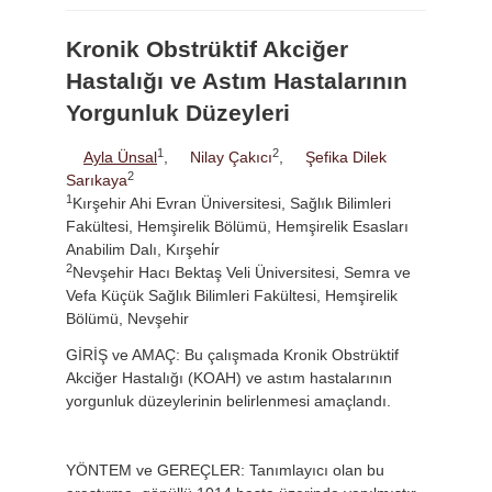
Kronik Obstrüktif Akciğer
Hastalığı ve Astım Hastalarının
Yorgunluk Düzeyleri
1
2
Ayla Ünsal
,
Nilay Çakıcı
,
Şefika Dilek
2
Sarıkaya
1
Kırşehir Ahi Evran Üniversitesi, Sağlık Bilimleri
Fakültesi, Hemşirelik Bölümü, Hemşirelik Esasları
Anabilim Dalı, Kırşehi̇r
2
Nevşehir Hacı Bektaş Veli Üniversitesi, Semra ve
Vefa Küçük Sağlık Bilimleri Fakültesi, Hemşirelik
Bölümü, Nevşehir
GİRİŞ ve AMAÇ: Bu çalışmada Kronik Obstrüktif
Akciğer Hastalığı (KOAH) ve astım hastalarının
yorgunluk düzeylerinin belirlenmesi amaçlandı.
YÖNTEM ve GEREÇLER: Tanımlayıcı olan bu