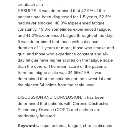
cronbach alfa.
RESULTS: It was determined that 42.9% of the
patients had been diagnosed for 1-5 years, 52.3%
had never smoked, 48.3% experienced fatigue
constantly, 49.3% sometimes experienced fatigue,
and 41.2% experienced fatigue throughout the day.
It was determined that those with a disease
duration of 11 years or more, those who smoke and
quit, and those who experience constant and all-
day fatigue have higher scores on the fatigue scale
than the others. The mean score of the patients
from the fatigue scale was 34.66±7.99. It was
determined that the patients got the lowest 14 and
the highest 54 points from the scale used.
DISCUSSION AND CONCLUSION: It has been
determined that patients with Chronic Obstructive
Pulmonary Disease (COPD) and asthma are
moderately fatigued.
Keywords:
copd, asthma, fatigue, chronic disease.