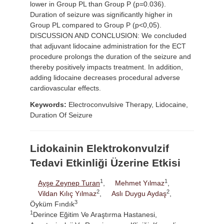
lower in Group PL than Group P (p=0.036).
Duration of seizure was significantly higher in
Group PL compared to Group P (p<0,05).
DISCUSSION AND CONCLUSION: We concluded
that adjuvant lidocaine administration for the ECT
procedure prolongs the duration of the seizure and
thereby positively impacts treatment. In addition,
adding lidocaine decreases procedural adverse
cardiovascular effects.
Keywords:
Electroconvulsive Therapy, Lidocaine,
Duration Of Seizure
Lidokainin Elektrokonvulzif
Tedavi Etkinliği Üzerine Etkisi
1
1
Ayşe Zeynep Turan
,
Mehmet Yılmaz
,
2
2
Vildan Kılıç Yılmaz
,
Aslı Duygu Aydaş
,
3
Öyküm Fındık
1
Derince Eğitim Ve Araştırma Hastanesi,