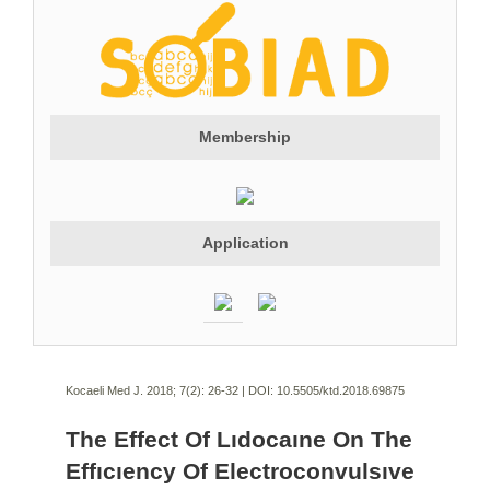
Membership
Application
Kocaeli Med J. 2018; 7(2):
26-32 | DOI:
10.5505/ktd.2018.69875
The Effect Of Lıdocaıne On The
Effıcıency Of Electroconvulsıve