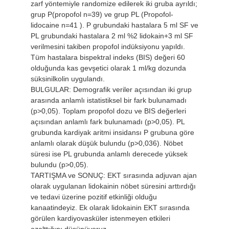
zarf yöntemiyle randomize edilerek iki gruba ayrıldı;
grup P(propofol n=39) ve grup PL (Propofol-
lidocaine n=41 ). P grubundaki hastalara 5 ml SF ve
PL grubundaki hastalara 2 ml %2 lidokain+3 ml SF
verilmesini takiben propofol indüksiyonu yapıldı.
Tüm hastalara bispektral indeks (BIS) değeri 60
olduğunda kas gevşetici olarak 1 ml/kg dozunda
süksinilkolin uygulandı.
BULGULAR: Demografik veriler açısından iki grup
arasında anlamlı istatistiksel bir fark bulunamadı
(p>0,05). Toplam propofol dozu ve BIS değerleri
açısından anlamlı fark bulunamadı (p>0,05). PL
grubunda kardiyak aritmi insidansı P grubuna göre
anlamlı olarak düşük bulundu (p>0,036). Nöbet
süresi ise PL grubunda anlamlı derecede yüksek
bulundu (p>0,05).
TARTIŞMA ve SONUÇ: EKT sırasında adjuvan ajan
olarak uygulanan lidokainin nöbet süresini arttırdığı
ve tedavi üzerine pozitif etkinliği olduğu
kanaatindeyiz. Ek olarak lidokainin EKT sırasında
görülen kardiyovasküler istenmeyen etkileri