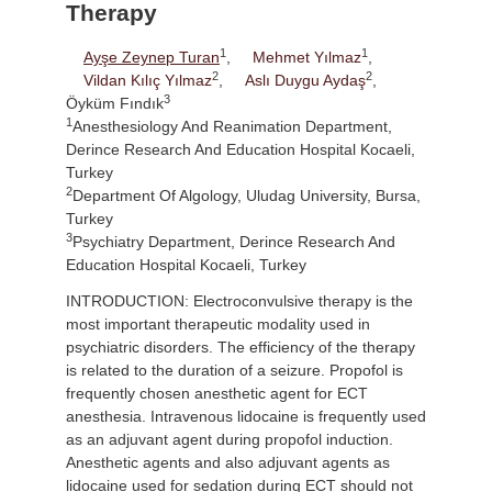
Therapy
1
1
Ayşe Zeynep Turan
,
Mehmet Yılmaz
,
2
2
Vildan Kılıç Yılmaz
,
Aslı Duygu Aydaş
,
3
Öyküm Fındık
1
Anesthesiology And Reanimation Department,
Derince Research And Education Hospital Kocaeli,
Turkey
2
Department Of Algology, Uludag University, Bursa,
Turkey
3
Psychiatry Department, Derince Research And
Education Hospital Kocaeli, Turkey
INTRODUCTION: Electroconvulsive therapy is the
most important therapeutic modality used in
psychiatric disorders. The efficiency of the therapy
is related to the duration of a seizure. Propofol is
frequently chosen anesthetic agent for ECT
anesthesia. Intravenous lidocaine is frequently used
as an adjuvant agent during propofol induction.
Anesthetic agents and also adjuvant agents as
lidocaine used for sedation during ECT should not