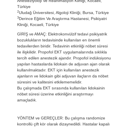
Anesteziyoloji Ve Reanimasyon Kliniği, Kocaeli,
Türkiye
2
Uludağ Üniversitesi, Algoloji Kliniği, Bursa, Türkiye
3
Derince Eğitim Ve Araştırma Hastanesi, Psikiyatri
Kliniği, Kocaeli, Türkiye
GİRİŞ ve AMAÇ: Elektrokonvülzif tedavi psikiyatrik
bozuklukların tedavisinde kullanılan en önemli
tedavilerden biridir. Tedavinin etkinliği nöbet süresi
ile ilişkilidir. Propofol EKT uygulamalarında sıklıkla
tercih edilen anestezik ajandır. Propofol indüksiyonu
yapılan hastaslarda lidokain de adjuvan ajan olarak
kullanılmaktadır. EKT için kullanılan anestezik
ajanların ve lidokain gibi adjuvan ilaçların da nöbet
süresini ve kalitesini etkilememelidir.
Bu çalışmada EKT sırasında kullanılan lidokainin
nöbet süresi üzerine etkinliğini araştırmayı
amaçladık.
YÖNTEM ve GEREÇLER: Bu çalışma randomize
kontrollü çift kör olarak dizaynedildi. Hastalar kapalı