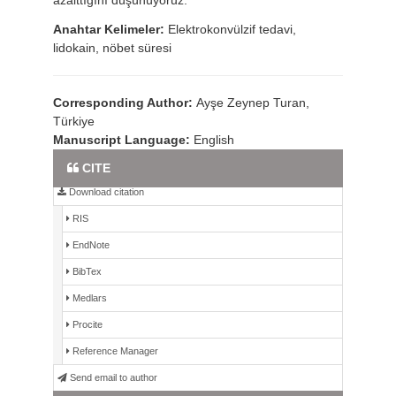
azalttığını düşünüyoruz.
Anahtar Kelimeler:
Elektrokonvülzif tedavi,
lidokain, nöbet süresi
Corresponding Author:
Ayşe Zeynep Turan,
Türkiye
Manuscript Language:
English
Full Text PDF
CITE
Download citation
RIS
EndNote
BibTex
Medlars
Procite
Reference Manager
Send email to author