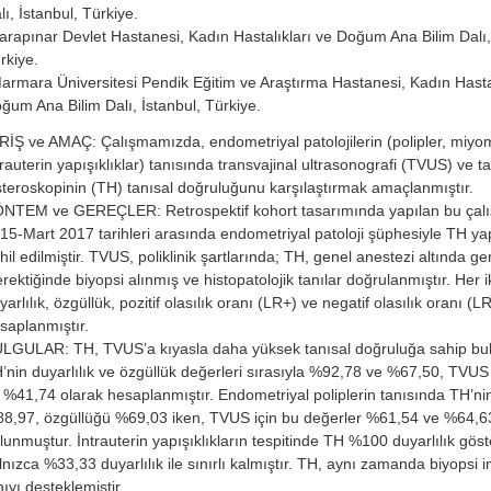
lı, İstanbul, Türkiye.
arapınar Devlet Hastanesi, Kadın Hastalıkları ve Doğum Ana Bilim Dalı
rkiye.
armara Üniversitesi Pendik Eğitim ve Araştırma Hastanesi, Kadın Hastal
ğum Ana Bilim Dalı, İstanbul, Türkiye.
RİŞ ve AMAÇ: Çalışmamızda, endometriyal patolojilerin (polipler, miyo
trauterin yapışıklıklar) tanısında transvajinal ultrasonografi (TVUS) ve ta
steroskopinin (TH) tanısal doğruluğunu karşılaştırmak amaçlanmıştır.
NTEM ve GEREÇLER: Retrospektif kohort tasarımında yapılan bu çal
15-Mart 2017 tarihleri arasında endometriyal patoloji şüphesiyle TH ya
hil edilmiştir. TVUS, poliklinik şartlarında; TH, genel anestezi altında gerç
rektiğinde biyopsi alınmış ve histopatolojik tanılar doğrulanmıştır. Her 
yarlılık, özgüllük, pozitif olasılık oranı (LR+) ve negatif olasılık oranı (L
saplanmıştır.
LGULAR: TH, TVUS’a kıyasla daha yüksek tanısal doğruluğa sahip bu
’nin duyarlılık ve özgüllük değerleri sırasıyla %92,78 ve %67,50, TVUS
 %41,74 olarak hesaplanmıştır. Endometriyal poliplerin tanısında TH’nin
8,97, özgüllüğü %69,03 iken, TVUS için bu değerler %61,54 ve %64,6
lunmuştur. İntrauterin yapışıklıkların tespitinde TH %100 duyarlılık gös
lnızca %33,33 duyarlılık ile sınırlı kalmıştır. TH, aynı zamanda biyopsi
nıyı desteklemiştir.