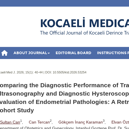
ABOUT JOURNAL
EDITORIAL BOARD
INSTRUCTIONS 
aeli Med J. 2026; 15(1):
40-44 | DOI:
10.5505/ktd.2026.53254
omparing the Diagnostic Performance of Tr
ltrasonography and Diagnostic Hysteroscopy
valuation of Endometrial Pathologies: A Ret
ohort Study
1
2
3
Sultan Can
,
Can Tercan
,
Gökçem İnanç Karaman
,
Elvan Özt
epartment of Obstetrics and Gynecology, Istanbul Goztepe Prof. Dr. S