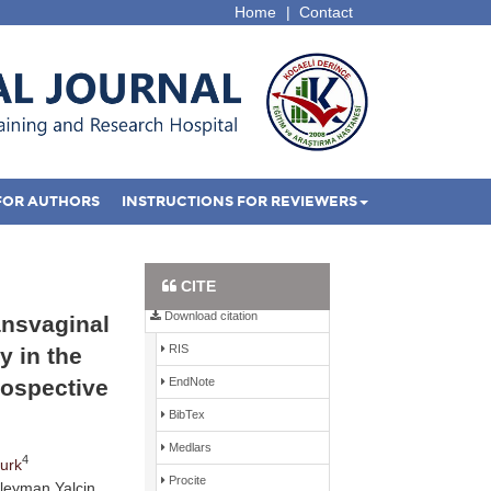
Home
|
Contact
FOR AUTHORS
INSTRUCTIONS FOR REVIEWERS
Full Text PDF
CITE
Download citation
ansvaginal
RIS
 in the
rospective
EndNote
BibTex
Medlars
4
urk
Procite
uleyman Yalcin