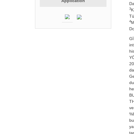
Application
Da
3
K
Tü
4
M
Do
Gİ
in
hi
YÖ
20
da
Ge
du
he
BU
TH
ve
%8
bu
ya
ta