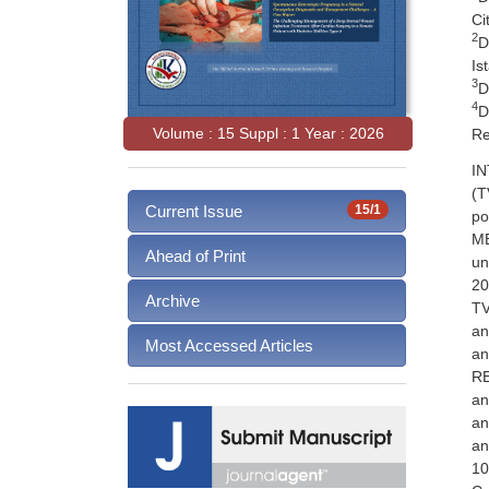
Ci
2
D
Is
3
D
4
D
Volume : 15 Suppl : 1 Year : 2026
Re
IN
(T
Current Issue
15/1
po
ME
Ahead of Print
un
20
Archive
TV
an
Most Accessed Articles
an
RE
an
an
an
10