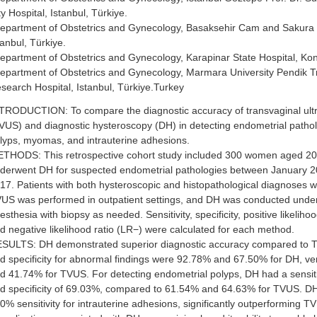
ty Hospital, Istanbul, Türkiye.
epartment of Obstetrics and Gynecology, Basaksehir Cam and Sakura C
tanbul, Türkiye.
epartment of Obstetrics and Gynecology, Karapinar State Hospital, Kon
epartment of Obstetrics and Gynecology, Marmara University Pendik T
search Hospital, Istanbul, Türkiye.Turkey
TRODUCTION: To compare the diagnostic accuracy of transvaginal ul
VUS) and diagnostic hysteroscopy (DH) in detecting endometrial pathol
lyps, myomas, and intrauterine adhesions.
THODS: This retrospective cohort study included 300 women aged 2
derwent DH for suspected endometrial pathologies between January 
17. Patients with both hysteroscopic and histopathological diagnoses 
US was performed in outpatient settings, and DH was conducted unde
esthesia with biopsy as needed. Sensitivity, specificity, positive likelihoo
d negative likelihood ratio (LR−) were calculated for each method.
SULTS: DH demonstrated superior diagnostic accuracy compared to TV
d specificity for abnormal findings were 92.78% and 67.50% for DH, v
d 41.74% for TVUS. For detecting endometrial polyps, DH had a sensiti
d specificity of 69.03%, compared to 61.54% and 64.63% for TVUS. D
0% sensitivity for intrauterine adhesions, significantly outperforming 