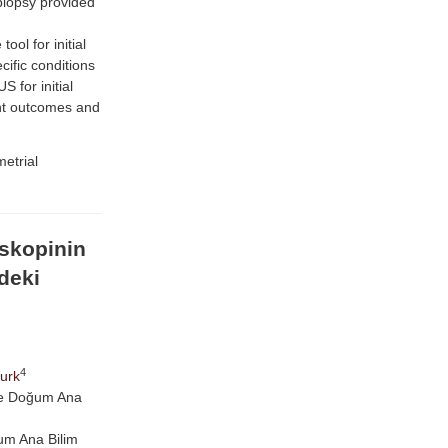
biopsy provided
l for initial
cific conditions
 for initial
ent outcomes and
etrial
oskopinin
deki
4
urk
 ve Doğum Ana
um Ana Bilim