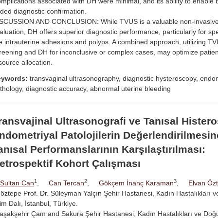
mplications associated with DH were minimal, and its ability to enable 
ded diagnostic confirmation.
SCUSSION AND CONCLUSION: While TVUS is a valuable non-invasive too
aluation, DH offers superior diagnostic performance, particularly for spe
ke intrauterine adhesions and polyps. A combined approach, utilizing TVUS
reening and DH for inconclusive or complex cases, may optimize pati
source allocation.
eywords:
transvaginal ultrasonography, diagnostic hysteroscopy, endom
thology, diagnostic accuracy, abnormal uterine bleeding
ransvajinal Ultrasonografi ve Tanısal Hister
ndometriyal Patolojilerin Değerlendirilmesin
anısal Performanslarının Karşılaştırılması:
etrospektif Kohort Çalışması
1
2
3
Sultan Can
,
Can Tercan
,
Gökçem İnanç Karaman
,
Elvan Özt
öztepe Prof. Dr. Süleyman Yalçın Şehir Hastanesi, Kadın Hastalıkları
lim Dalı, İstanbul, Türkiye.
aşakşehir Çam and Sakura Şehir Hastanesi, Kadın Hastalıkları ve Doğ