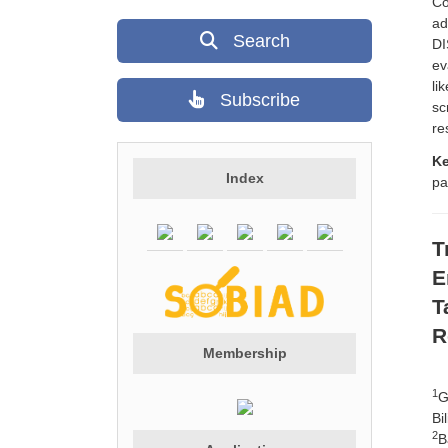
Co
ad
Search
DI
ev
li
Subscribe
sc
re
K
Index
pa
T
E
T
R
Membership
1
G
Bi
2
B