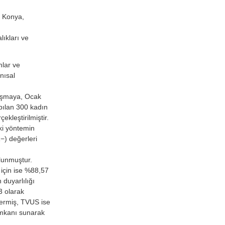
, Konya,
ıkları ve
mlar ve
nısal
ışmaya, Ocak
pılan 300 kadın
ekleştirilmiştir.
iki yöntemin
R−) değerleri
lunmuştur.
 için ise %88,57
 duyarlılığı
3 olarak
termiş, TVUS ise
 imkanı sunarak