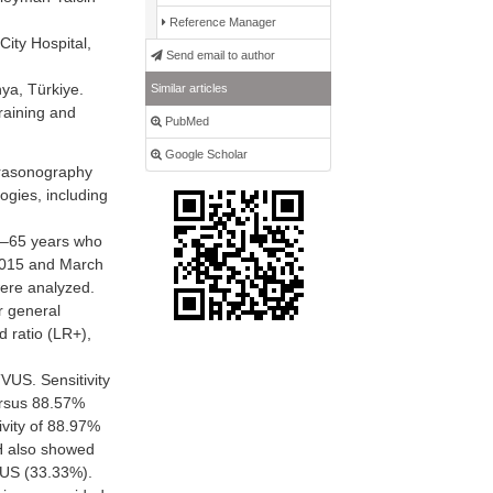
Reference Manager
ity Hospital,
Send email to author
ya, Türkiye.
Similar articles
raining and
PubMed
Google Scholar
trasonography
ogies, including
0–65 years who
2015 and March
were analyzed.
r general
d ratio (LR+),
US. Sensitivity
ersus 88.57%
vity of 88.97%
H also showed
TVUS (33.33%).