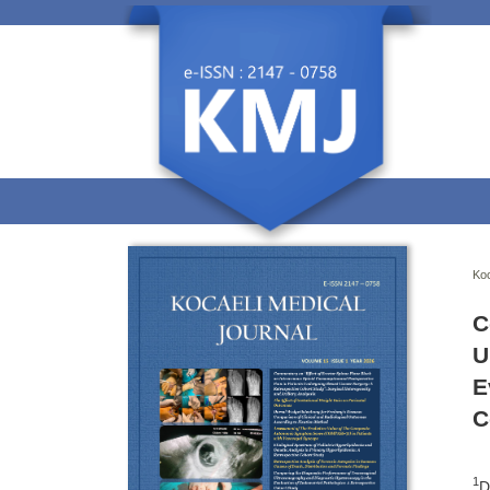
Koc
C
U
E
C
1
D