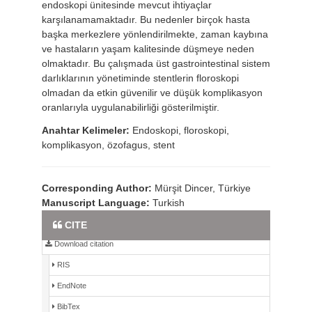
endoskopi ünitesinde mevcut ihtiyaçlar
karşılanamamaktadır. Bu nedenler birçok hasta
başka merkezlere yönlendirilmekte, zaman kaybına
ve hastaların yaşam kalitesinde düşmeye neden
olmaktadır. Bu çalışmada üst gastrointestinal sistem
darlıklarının yönetiminde stentlerin floroskopi
olmadan da etkin güvenilir ve düşük komplikasyon
oranlarıyla uygulanabilirliği gösterilmiştir.
Anahtar Kelimeler:
Endoskopi, floroskopi,
komplikasyon, özofagus, stent
Corresponding Author:
Mürşit Dincer, Türkiye
Manuscript Language:
Turkish
Full Text PDF
CITE
Download citation
RIS
EndNote
BibTex