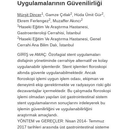
Uygulamalarının Güvenilirliği
1
2
2
Mürşit Dincer
, Gamze Çıtlak
, Hüda Ümit Gür
,
2
2
Ekrem Ferlengez
, Muzaffer Akıncı
1
Haseki Eğitim Ve Araştırma Hastanesi,
Gastroenteroloji Cerrahisi, İstanbul
2
Haseki Eğitim Ve Araştırma Hastanesi, Genel
Cerrahi Ana Bilim Dalı, İstanbul
GİRİŞ ve AMAÇ: Özofagial stent uygulamaları
disfajinin yönetiminde cerrahiye alternatif ve kolay
uygulanabilir işlemlerdir. Stent işlemleri floroskopi
altında güvenle uygulanabilmektedir. Ancak
floroskopi işlemi uygun işlem odası, ekipman ve
deneyimli ekip gerektirmekte ve radyasyon riski gibi
dezavantajlar içermektedir. Bu çalışmada floroskopi
işlemi olmadan yapılan üst gastrointestinal sistem
stent uygulamalarının sonuçlarını irdeleyerek bu
işlemin güvenilirliğini ve uygulanabilirliğini
araştırmak amaçlandı.
YÖNTEM ve GEREÇLER: Nisan 2014- Temmuz
2017 tarihleri arasında üst gastrointestinal sisteme