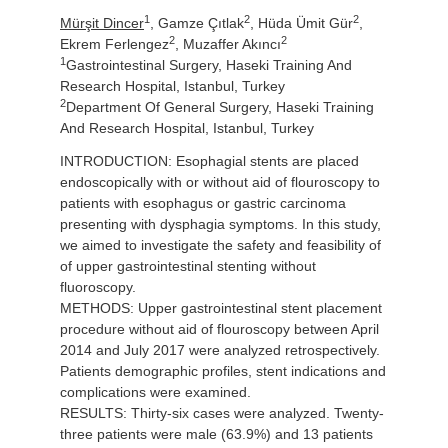
1
2
2
Mürşit Dincer
, Gamze Çıtlak
, Hüda Ümit Gür
,
2
2
Ekrem Ferlengez
, Muzaffer Akıncı
1
Gastrointestinal Surgery, Haseki Training And
Research Hospital, Istanbul, Turkey
2
Department Of General Surgery, Haseki Training
And Research Hospital, Istanbul, Turkey
INTRODUCTION: Esophagial stents are placed
endoscopically with or without aid of flouroscopy to
patients with esophagus or gastric carcinoma
presenting with dysphagia symptoms. In this study,
we aimed to investigate the safety and feasibility of
of upper gastrointestinal stenting without
fluoroscopy.
METHODS: Upper gastrointestinal stent placement
procedure without aid of flouroscopy between April
2014 and July 2017 were analyzed retrospectively.
Patients demographic profiles, stent indications and
complications were examined.
RESULTS: Thirty-six cases were analyzed. Twenty-
three patients were male (63.9%) and 13 patients