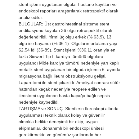
stent işlemi uygulanan olgular hastane kayıtları ve
endoskopi raporları araştırılarak retrospektif olarak
analiz edildi.
BULGULAR: Üst gastrointestinal sisteme stent
endikasyonu koyulan 36 olgu retrospektif olarak
değerlendirildi. Yirmi üç olgu erkek (% 63.9), 13
olgu ise bayandı (% 36.1). Olguların ortalama yaşı
62.54 idi (36-89). Stent işlemi %36.11 oranıyla en
fazla Siewert Tip II kardiya tümörlü olgulara
uygulandı Mide kardiya tümörü nedeniyle yarı kaplı
metalik stent uygulanan bir olguda işlemin 6. ayında
migrasyona bağlı ileum obstrüksiyonu gelişti.
Laparotomi ile stent çıkarıldı. Ameliyat sonrası sütür
hattından kaçak nedeniyle reopere edilen ve
ileostomi uygulanan hasta kaçağa bağlı sepsis
nedeniyle kaybedildi.
TARTIŞMA ve SONUÇ: Stentlerin floroskopi altında
uygulanması teknik olarak kolay ve güvenilir
olmakla birlikte deneyimli bir ekip, uygun
ekipmanlar, donanımlı bir endoskopi ünitesi
gerektirmekte ve günümüz şartlarında her