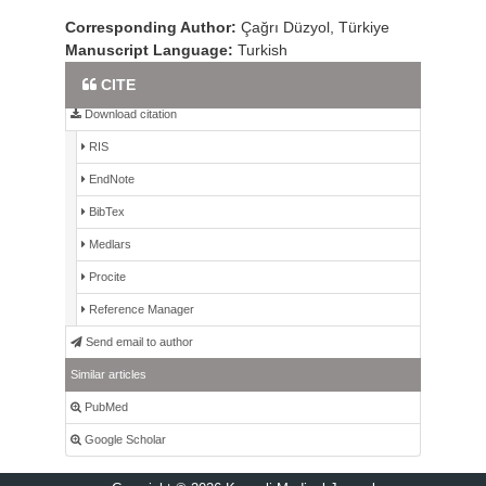
Corresponding Author:
Çağrı Düzyol, Türkiye
Manuscript Language:
Turkish
Full Text PDF
CITE
Download citation
RIS
EndNote
BibTex
Medlars
Procite
Reference Manager
Send email to author
Similar articles
PubMed
Google Scholar