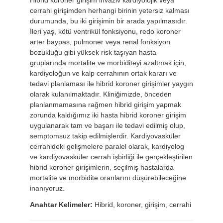
Hibrid koroner girişim invaziv kardiyolojik veya
cerrahi girişimden herhangi birinin yetersiz kalması
durumunda, bu iki girişimin bir arada yapılmasıdır.
İleri yaş, kötü ventrikül fonksiyonu, redo koroner
arter baypas, pulmoner veya renal fonksiyon
bozukluğu gibi yüksek risk taşıyan hasta
gruplarında mortalite ve morbiditeyi azaltmak için,
kardiyoloğun ve kalp cerrahının ortak kararı ve
tedavi planlaması ile hibrid koroner girişimler yaygın
olarak kulanılmaktadır. Kliniğimizde, önceden
planlanmamasına rağmen hibrid girişim yapmak
zorunda kaldığımız iki hasta hibrid koroner girişim
uygulanarak tam ve başarı ile tedavi edilmiş olup,
semptomsuz takip edilmişlerdir. Kardiyovasküler
cerrahideki gelişmelere paralel olarak, kardiyolog
ve kardiyovasküler cerrah işbirliği ile gerçekleştirilen
hibrid koroner girişimlerin, seçilmiş hastalarda
mortalite ve morbidite oranlarını düşürebileceğine
inanıyoruz.
Anahtar Kelimeler:
Hibrid, koroner, girişim, cerrahi