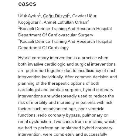
cases
1
1
Ufuk Aydın
,
Çağrı Düzyol
, Cevdet Uğur
1
2
Koçoğulları
, Ahmet Lütfullah Orhan
1
Kocaeli Derince Training And Research Hospital
Department Of Cardiovascular Surgery
2
Kocaeli Derince Training And Research Hospital
Department Of Cardiology
Hybrid coronary intervention is a practice when
both invasive cardiologic and surgical interventions
are performed together due to insufficiency of each
intervention individually. After common decision and
planning of the therapeutic options of both
cardiologist and cardiac surgeon, hybrid coronary
interventions are widespreadly used to reduce the
risk of mortality and morbidity in patients with risk
factors such as advanced age, poor ventricle
functions, redo coronary bypass, pulmonary or
renal dysfunction. Two cases from our clinic, which
we had to perform an unplanned hybrid coronary
intervention, were completely and successfully