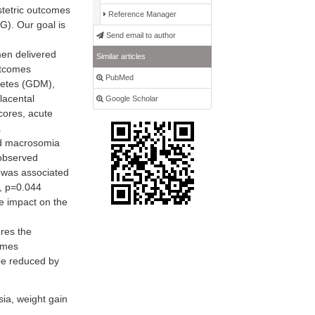
tetric outcomes
Reference Manager
G). Our goal is
Send email to author
en delivered
Similar articles
utcomes
PubMed
abetes (GDM),
lacental
Google Scholar
cores, acute
.
nd macrosomia
 observed
 was associated
9, p=0.044
e impact on the
res the
omes
be reduced by
ia, weight gain