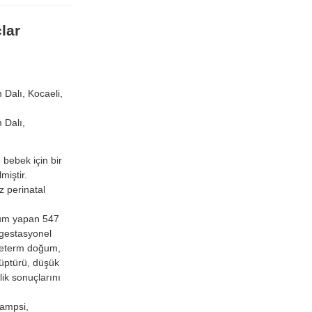
lar
 Dalı, Kocaeli,
 Dalı,
bebek için bir
miştir.
z perinatal
um yapan 547
 gestasyonel
preterm doğum,
üptürü, düşük
ik sonuçlarını
lampsi,