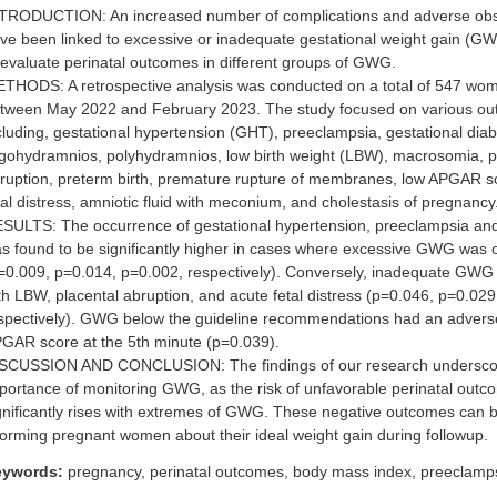
TRODUCTION: An increased number of complications and adverse obs
ve been linked to excessive or inadequate gestational weight gain (GW
 evaluate perinatal outcomes in different groups of GWG.
THODS: A retrospective analysis was conducted on a total of 547 wom
tween May 2022 and February 2023. The study focused on various o
cluding, gestational hypertension (GHT), preeclampsia, gestational di
igohydramnios, polyhydramnios, low birth weight (LBW), macrosomia, p
ruption, preterm birth, premature rupture of membranes, low APGAR s
tal distress, amniotic fluid with meconium, and cholestasis of pregnancy
SULTS: The occurrence of gestational hypertension, preeclampsia a
s found to be significantly higher in cases where excessive GWG was
=0.009, p=0.014, p=0.002, respectively). Conversely, inadequate GWG
th LBW, placental abruption, and acute fetal distress (p=0.046, p=0.02
spectively). GWG below the guideline recommendations had an advers
GAR score at the 5th minute (p=0.039).
SCUSSION AND CONCLUSION: The findings of our research undersco
portance of monitoring GWG, as the risk of unfavorable perinatal outc
gnificantly rises with extremes of GWG. These negative outcomes can 
forming pregnant women about their ideal weight gain during followup.
eywords:
pregnancy, perinatal outcomes, body mass index, preeclamps