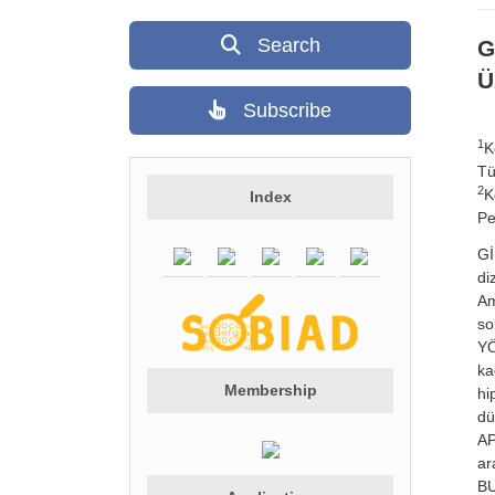
Search
G
Ü
Subscribe
1
K
Tü
2
K
Index
Pe
Gİ
di
Am
so
YÖ
ka
Membership
hi
dü
AP
ara
BU