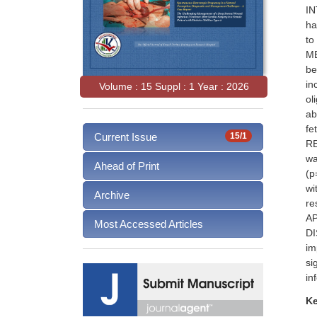
IN
ha
to
ME
be
in
Volume : 15 Suppl : 1 Year : 2026
ol
ab
fe
Current Issue
15/1
RE
wa
Ahead of Print
(p
wi
Archive
re
AP
Most Accessed Articles
DI
im
si
in
K