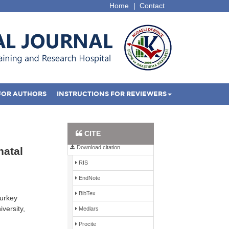
Home
|
Contact
FOR AUTHORS
INSTRUCTIONS FOR REVIEWERS
Full Text PDF
CITE
Download citation
natal
RIS
EndNote
BibTex
Turkey
versity,
Medlars
Procite