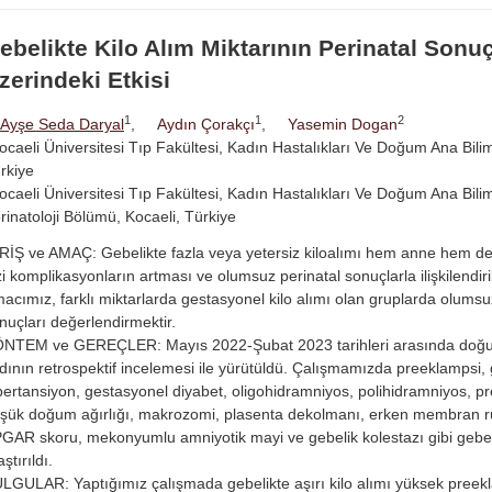
ebelikte Kilo Alım Miktarının Perinatal Sonuç
zerindeki Etkisi
1
1
2
Ayşe Seda Daryal
,
Aydın Çorakçı
,
Yasemin Dogan
ocaeli Üniversitesi Tıp Fakültesi, Kadın Hastalıkları Ve Doğum Ana Bilim
rkiye
ocaeli Üniversitesi Tıp Fakültesi, Kadın Hastalıkları Ve Doğum Ana Bilim
rinatoloji Bölümü, Kocaeli, Türkiye
RİŞ ve AMAÇ: Gebelikte fazla veya yetersiz kiloalımı hem anne hem de 
zi komplikasyonların artması ve olumsuz perinatal sonuçlarla ilişkilendiril
acımız, farklı miktarlarda gestasyonel kilo alımı olan gruplarda olumsu
nuçları değerlendirmektir.
NTEM ve GEREÇLER: Mayıs 2022-Şubat 2023 tarihleri arasında doğ
dının retrospektif incelemesi ile yürütüldü. Çalışmamızda preeklampsi,
pertansiyon, gestasyonel diyabet, oligohidramniyos, polihidramniyos, 
şük doğum ağırlığı, makrozomi, plasenta dekolmanı, erken membran r
GAR skoru, mekonyumlu amniyotik mayi ve gebelik kolestazı gibi gebel
ştırıldı.
LGULAR: Yaptığımız çalışmada gebelikte aşırı kilo alımı yüksek preek