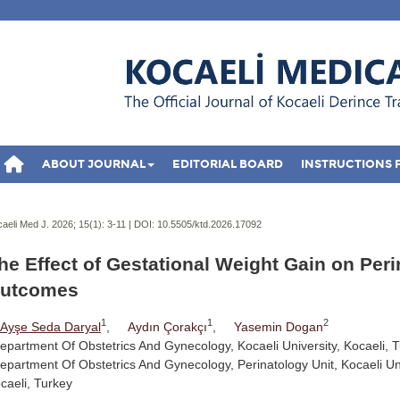
ABOUT JOURNAL
EDITORIAL BOARD
INSTRUCTIONS 
aeli Med J. 2026; 15(1):
3-11 | DOI:
10.5505/ktd.2026.17092
he Effect of Gestational Weight Gain on Peri
utcomes
1
1
2
Ayşe Seda Daryal
,
Aydın Çorakçı
,
Yasemin Dogan
epartment Of Obstetrics And Gynecology, Kocaeli University, Kocaeli, 
epartment Of Obstetrics And Gynecology, Perinatology Unit, Kocaeli Uni
caeli, Turkey