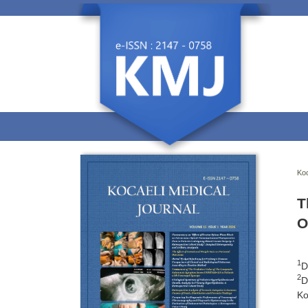
Koc
T
O
1
D
2
D
Ko