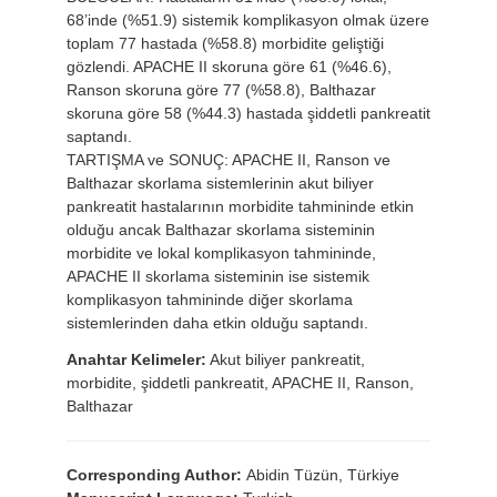
68’inde (%51.9) sistemik komplikasyon olmak üzere
toplam 77 hastada (%58.8) morbidite geliştiği
gözlendi. APACHE II skoruna göre 61 (%46.6),
Ranson skoruna göre 77 (%58.8), Balthazar
skoruna göre 58 (%44.3) hastada şiddetli pankreatit
saptandı.
TARTIŞMA ve SONUÇ: APACHE II, Ranson ve
Balthazar skorlama sistemlerinin akut biliyer
pankreatit hastalarının morbidite tahmininde etkin
olduğu ancak Balthazar skorlama sisteminin
morbidite ve lokal komplikasyon tahmininde,
APACHE II skorlama sisteminin ise sistemik
komplikasyon tahmininde diğer skorlama
sistemlerinden daha etkin olduğu saptandı.
Anahtar Kelimeler:
Akut biliyer pankreatit,
morbidite, şiddetli pankreatit, APACHE II, Ranson,
Balthazar
Corresponding Author:
Abidin Tüzün, Türkiye