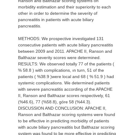
Ranson and Balthazar scoring systems on
morbidity estimation and their superiority to each
other in order to determine the severity of
pancreatitis in patients with acute biliary
pancreatitis.
METHODS: We prospective investigated 131
consecutive patients with acute biliary pancreatitis
between 2009 and 2011. APACHE II, Ranson and
Balthazar severity scores were determined.
RESULTS: We observed totally 77 of the patients (
% 58.8 ) with complications, ın turn, 51 of the
patients ( %38.9 )were local and 68 ( % 51.9 ) had
systemic complications. We determined patients
with severe pancreatitis according of the APACHE
II, Ranson and Balthazar scores respectively, 61
(%46.6), 77 (%58.8), göre 58 (%44.3).
DISCUSSION AND CONCLUSION: APACHE II,
Ranson and Balthazar scoring systems were found
to be effective in predicting morbidity of patients
with acute biliary pancreatitis but Balthazar scoring
system was found to be more effective in predicting