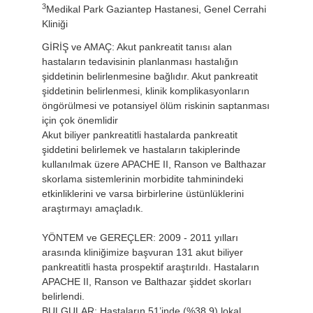
3
Medikal Park Gaziantep Hastanesi, Genel Cerrahi
Kliniği
GİRİŞ ve AMAÇ: Akut pankreatit tanısı alan
hastaların tedavisinin planlanması hastalığın
şiddetinin belirlenmesine bağlıdır. Akut pankreatit
şiddetinin belirlenmesi, klinik komplikasyonların
öngörülmesi ve potansiyel ölüm riskinin saptanması
için çok önemlidir
Akut biliyer pankreatitli hastalarda pankreatit
şiddetini belirlemek ve hastaların takiplerinde
kullanılmak üzere APACHE II, Ranson ve Balthazar
skorlama sistemlerinin morbidite tahminindeki
etkinliklerini ve varsa birbirlerine üstünlüklerini
araştırmayı amaçladık.
YÖNTEM ve GEREÇLER: 2009 - 2011 yılları
arasında kliniğimize başvuran 131 akut biliyer
pankreatitli hasta prospektif araştırıldı. Hastaların
APACHE II, Ranson ve Balthazar şiddet skorları
belirlendi.
BULGULAR: Hastaların 51’inde (%38.9) lokal,