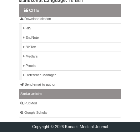
Manuscript Language:
Turkish
Full Text PDF
CITE
Download citation
RIS
EndNote
BibTex
Medlars
Procite
Reference Manager
Send email to author
Similar articles
PubMed
Google Scholar
Copyright © 2026 Kocaeli Medical Journal