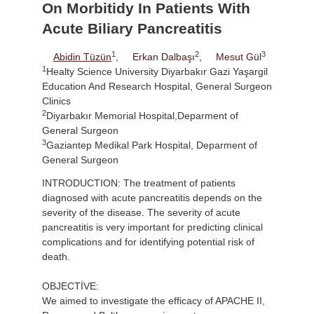
On Morbitidy In Patients With
Acute Biliary Pancreatitis
1
2
3
Abidin Tüzün
,
Erkan Dalbaşı
,
Mesut Gül
1
Healty Science University Diyarbakır Gazi Yaşargil
Education And Research Hospital, General Surgeon
Clinics
2
Diyarbakır Memorial Hospital,Deparment of
General Surgeon
3
Gaziantep Medikal Park Hospital, Deparment of
General Surgeon
INTRODUCTION: The treatment of patients
diagnosed with acute pancreatitis depends on the
severity of the disease. The severity of acute
pancreatitis is very important for predicting clinical
complications and for identifying potential risk of
death.
OBJECTİVE:
We aimed to investigate the efficacy of APACHE II,