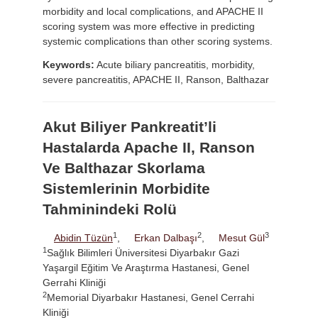
morbidity and local complications, and APACHE II
scoring system was more effective in predicting
systemic complications than other scoring systems.
Keywords:
Acute biliary pancreatitis, morbidity,
severe pancreatitis, APACHE II, Ranson, Balthazar
Akut Biliyer Pankreatit’li
Hastalarda Apache II, Ranson
Ve Balthazar Skorlama
Sistemlerinin Morbidite
Tahminindeki Rolü
1
2
3
Abidin Tüzün
,
Erkan Dalbaşı
,
Mesut Gül
1
Sağlık Bilimleri Üniversitesi Diyarbakır Gazi
Yaşargil Eğitim Ve Araştırma Hastanesi, Genel
Gerrahi Kliniği
2
Memorial Diyarbakır Hastanesi, Genel Cerrahi
Kliniği