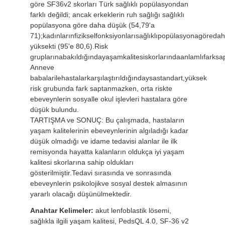
göre SF36v2 skorları Türk sağlıklı popülasyondan
farklı değildi; ancak erkeklerin ruh sağlığı sağlıklı
popülasyona göre daha düşük (54,79'a
71);kadınlarınfizikselfonksiyonlarısağlıklıpopülasyonagöreda
yüksekti (95'e 80,6).Risk
gruplarınabakıldığındayaşamkalitesiskorlarındaanlamlıfarks
Anneve
babalarilehastalarkarşılaştırıldığındaysastandart,yüksek
risk grubunda fark saptanmazken, orta riskte
ebeveynlerin sosyalle okul işlevleri hastalara göre
düşük bulundu.
TARTIŞMA ve SONUÇ: Bu çalışmada, hastaların
yaşam kalitelerinin ebeveynlerinin algıladığı kadar
düşük olmadığı ve idame tedavisi alanlar ile ilk
remisyonda hayatta kalanların oldukça iyi yaşam
kalitesi skorlarına sahip oldukları
gösterilmiştir.Tedavi sırasında ve sonrasında
ebeveynlerin psikolojikve sosyal destek almasının
yararlı olacağı düşünülmektedir.
Anahtar Kelimeler:
akut lenfoblastik lösemi,
sağlıkla ilgili yaşam kalitesi, PedsQL 4.0, SF-36 v2