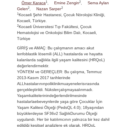
1
2
Ömer Karaca
,
Emine Zengin
,
Sema Aylan
2
2
Gelen
,
Nazan Sarper
1
Kocaeli Şehir Hastanesi, Çocuk Nörolojisi Kliniği,
Kocaeli, Türkiye.
2
Kocaeli Üniversitesi Tıp Fakültesi, Çocuk
Hematolojisi ve Onkolojisi Bilim Dalı, Kocaeli,
Türkiye
GİRİŞ ve AMAÇ: Bu çalışmanın amacı akut
lenfoblastik lösemili (ALL) hastalarda ve hayatta
kalanlarda sağlıkla ilgili yaşam kalitesini (HRQoL)
değerlendirmektir.
YÖNTEM ve GEREÇLER: Bu çalışma, Temmuz
2013-Kasım 2017 tarihlerinde
ALLhastalarınınpoliklinikmuayenelerisırasında
gerçekleştirildi. Nükslerçalışmayaalınmadı.
Yaşamkalitelerinindeğerlendirilmesinde
hastalarlaebeveynlerde yaşa göre Çocuklar İçin
Yaşam Kalitesi Ölçeği (PedsQL 4.0); 18yaşından
büyüklerdeyse SF36v2 SağlıkDurumu Ölçeği
uygulandı. Her bir katılımcının yalnızca bir kez dahil
edildiği kesitsel analizlere ek olarak, HRQoL