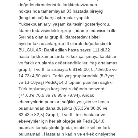
değerlendirmelerini iki farklıtedavizaman
noktasında tamamlayan 33 hastada,bireyiçi
(longitudinal) karşılaştırmalar yapıldı.
Yüksekpuanlariyi yaşam kalitesini gösteriyordu.
İdame tedavisindekilergrup I, idame tedavisinin ilk
5yılında olanlar grup II, idametedavisibiteli
5yıldanfazlaolanlargrup III olarak değerlendirildi.
BULGULAR: Dahil edilen hasta sayısı 111’di.32
hasta farklı zamanlarda iki kez çalışmaya katıldılar
ve farklı gruplarda değerlendirildiler. Yaş ortalaması
grup I, II ve III'te sırasıyla 6,81±5,00, 8,73±5,05 ve
14,73±4,50 yıldı. Farklı yaş gruplarındaki (5-7yaş
ve 13-18yaş) PedsQL4.0 toplam puanları sağlıklı
Türk toplumuyla karşılaştırıldığında benzerdi
(74,63'e 70,5 ve 76,95'e 79,94). Ancak
ebeveynlerin puanları sağlıklı yetişkin ve hasta
puanlarından daha düşüktü (65,35'e 80,86 ve
62,43'e 82,5).Grup I, II ve III' teki hastalar ve
ebeveynler için her alt ölçeğe ait PedsQL4.0
puanları karşılaştırıldığında; istatistiksel bir fark
bulunamadı. Hastaların kadın ve erkek cinsiyetine