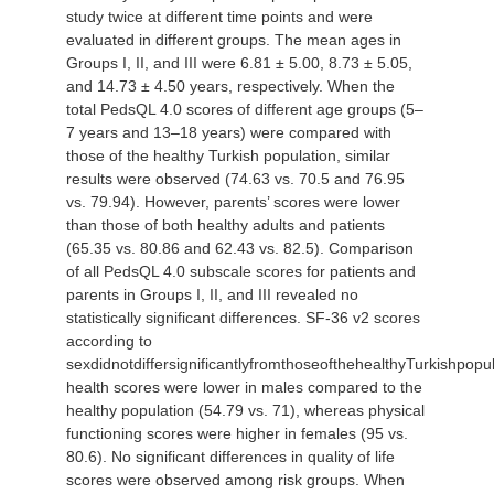
study twice at different time points and were
evaluated in different groups. The mean ages in
Groups I, II, and III were 6.81 ± 5.00, 8.73 ± 5.05,
and 14.73 ± 4.50 years, respectively. When the
total PedsQL 4.0 scores of different age groups (5–
7 years and 13–18 years) were compared with
those of the healthy Turkish population, similar
results were observed (74.63 vs. 70.5 and 76.95
vs. 79.94). However, parents’ scores were lower
than those of both healthy adults and patients
(65.35 vs. 80.86 and 62.43 vs. 82.5). Comparison
of all PedsQL 4.0 subscale scores for patients and
parents in Groups I, II, and III revealed no
statistically significant differences. SF-36 v2 scores
according to
sexdidnotdiffersignificantlyfromthoseofthehealthyTurkishpop
health scores were lower in males compared to the
healthy population (54.79 vs. 71), whereas physical
functioning scores were higher in females (95 vs.
80.6). No significant differences in quality of life
scores were observed among risk groups. When