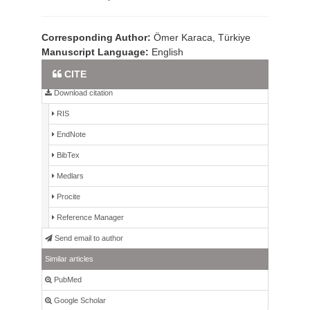
Corresponding Author:
Ömer Karaca, Türkiye
Manuscript Language:
English
Full Text PDF
CITE
Download citation
RIS
EndNote
BibTex
Medlars
Procite
Reference Manager
Send email to author
Similar articles
PubMed
Google Scholar