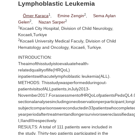
Lymphoblastic Leukemia
1
2
Ömer Karaca
,
Emine Zengin
,
Sema Aylan
2
2
Gelen
,
Nazan Sarper
1
Kocaeli City Hospital, Division of Child Neurology,
Kocaeli,Turkiye
2
Kocaeli University Medical Faculy, Division of Child
Hematology and Oncology, Kocaeli, Turkiye.
INTRODUCTION:
Theaimofthisstudyistoevaluatehealth-
relatedqualityoflife(HRQoL)
inpatientswithacutelymphoblastic leukemia(ALL).
METHODS: Thisstudywasperformedduringout-
patientvisitsofALLpatients,inJuly2013-
November2017.ForassessmentofHRQoLofpatientsPedsQL4.0a
sectionalanalysesincludingoneobservationperparticipant,longit
subjectcomparisonswereconductedin33patientswhocompleted
yearperiodaftertreatmentandlongersurvivorswereclassifiedas
I,IIandIIIrespectively.
RESULTS: A total of 111 patients were included in
the study. Thirty-two patients participated in the