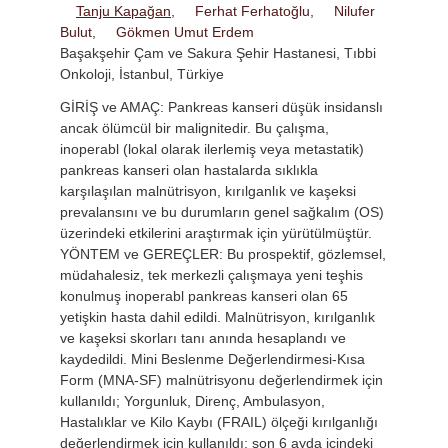
Tanju Kapağan
,
Ferhat Ferhatoğlu
,
Nilufer
Bulut
,
Gökmen Umut Erdem
Başakşehir Çam ve Sakura Şehir Hastanesi, Tıbbi
Onkoloji, İstanbul, Türkiye
GİRİŞ ve AMAÇ: Pankreas kanseri düşük insidanslı
ancak ölümcül bir malignitedir. Bu çalışma,
inoperabl (lokal olarak ilerlemiş veya metastatik)
pankreas kanseri olan hastalarda sıklıkla
karşılaşılan malnütrisyon, kırılganlık ve kaşeksi
prevalansını ve bu durumların genel sağkalım (OS)
üzerindeki etkilerini araştırmak için yürütülmüştür.
YÖNTEM ve GEREÇLER: Bu prospektif, gözlemsel,
müdahalesiz, tek merkezli çalışmaya yeni teşhis
konulmuş inoperabl pankreas kanseri olan 65
yetişkin hasta dahil edildi. Malnütrisyon, kırılganlık
ve kaşeksi skorları tanı anında hesaplandı ve
kaydedildi. Mini Beslenme Değerlendirmesi-Kısa
Form (MNA-SF) malnütrisyonu değerlendirmek için
kullanıldı; Yorgunluk, Direnç, Ambulasyon,
Hastalıklar ve Kilo Kaybı (FRAIL) ölçeği kırılganlığı
değerlendirmek için kullanıldı; son 6 ayda içindeki