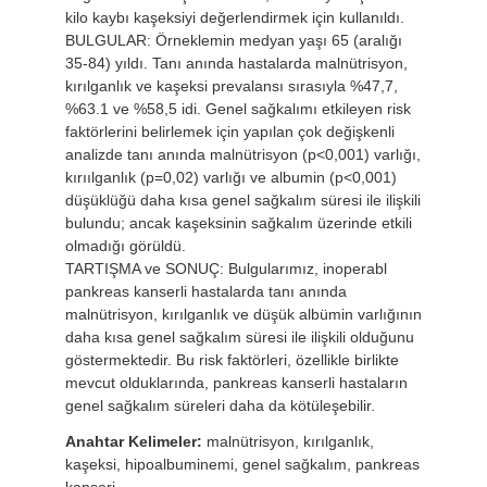
kilo kaybı kaşeksiyi değerlendirmek için kullanıldı.
BULGULAR: Örneklemin medyan yaşı 65 (aralığı
35-84) yıldı. Tanı anında hastalarda malnütrisyon,
kırılganlık ve kaşeksi prevalansı sırasıyla %47,7,
%63.1 ve %58,5 idi. Genel sağkalımı etkileyen risk
faktörlerini belirlemek için yapılan çok değişkenli
analizde tanı anında malnütrisyon (p<0,001) varlığı,
kırıılganlık (p=0,02) varlığı ve albumin (p<0,001)
düşüklüğü daha kısa genel sağkalım süresi ile ilişkili
bulundu; ancak kaşeksinin sağkalım üzerinde etkili
olmadığı görüldü.
TARTIŞMA ve SONUÇ: Bulgularımız, inoperabl
pankreas kanserli hastalarda tanı anında
malnütrisyon, kırılganlık ve düşük albümin varlığının
daha kısa genel sağkalım süresi ile ilişkili olduğunu
göstermektedir. Bu risk faktörleri, özellikle birlikte
mevcut olduklarında, pankreas kanserli hastaların
genel sağkalım süreleri daha da kötüleşebilir.
Anahtar Kelimeler:
malnütrisyon, kırılganlık,
kaşeksi, hipoalbuminemi, genel sağkalım, pankreas