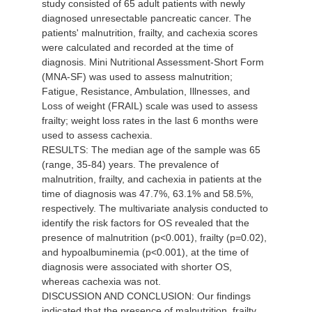
study consisted of 65 adult patients with newly
diagnosed unresectable pancreatic cancer. The
patients' malnutrition, frailty, and cachexia scores
were calculated and recorded at the time of
diagnosis. Mini Nutritional Assessment-Short Form
(MNA-SF) was used to assess malnutrition;
Fatigue, Resistance, Ambulation, Illnesses, and
Loss of weight (FRAIL) scale was used to assess
frailty; weight loss rates in the last 6 months were
used to assess cachexia.
RESULTS: The median age of the sample was 65
(range, 35-84) years. The prevalence of
malnutrition, frailty, and cachexia in patients at the
time of diagnosis was 47.7%, 63.1% and 58.5%,
respectively. The multivariate analysis conducted to
identify the risk factors for OS revealed that the
presence of malnutrition (p<0.001), frailty (p=0.02),
and hypoalbuminemia (p<0.001), at the time of
diagnosis were associated with shorter OS,
whereas cachexia was not.
DISCUSSION AND CONCLUSION: Our findings
indicated that the presence of malnutrition, frailty,