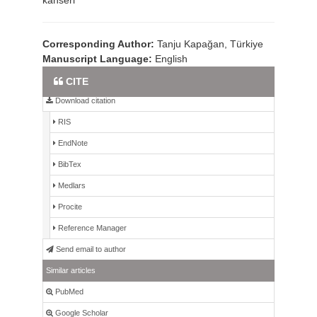
kanseri
Corresponding Author:
Tanju Kapağan, Türkiye
Manuscript Language:
English
Full Text PDF
CITE
Download citation
RIS
EndNote
BibTex
Medlars
Procite
Reference Manager
Send email to author
Similar articles
PubMed
Google Scholar